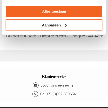
- Melamine blad - Metalen T-poots onderstel - In
Alles toestaan
hoogte instelbaar
Kleuren
Aanpassen
- Kleur blad: grijs - Kleur onderstel: zwart
Afmetingen
- Breedte: 160cm - Diepte: 80cm - Hoogte: 64/84cm
Klantenservice
Stuur ons een e-mail
Bel +31 (0)162 580654