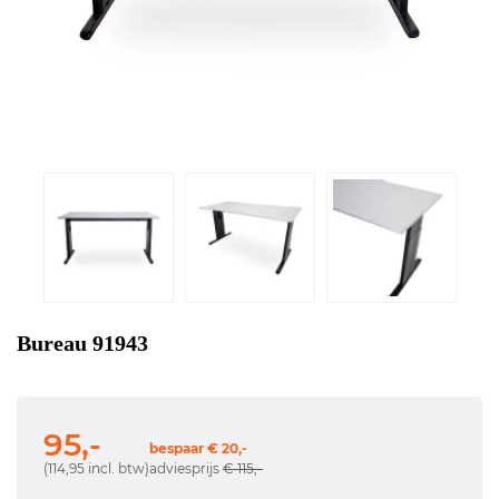
Bureau 91943
95,-
bespaar € 20,-
(114,95 incl. btw)
adviesprijs
€ 115,-