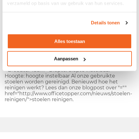
verzameld op basis van uw gebruik van hun services.
- Fabrikant:
Interstuhl
- Fabrikant:
Air
- Gestoffeerde
rug en zitting - Uitvoering met lage rug - Zitting in
Details tonen
hoogte verstelbaar - Zonder armleggers -
Kantelbare rug, vast te zetten in verschillende
standen - Rughoogte instelbaar
Alles toestaan
Kleuren
- Kleur stoffering rug: rood geruit - Kleur stoffering
zitting: zwart - Kleur kunststof kruisvoet: zwart
Aanpassen
Afmetingen
- Breedte: 45cm - Diepte: diepte instelbaar -
Hoogte: hoogte instelbaar Al onze gebruikte
stoelen worden gereinigd. Benieuwd hoe het
reinigen werkt? Lees dan onze blogpost over
"=""
href="http://www.officetopper.com/nieuws/stoelen-
reinigen/">stoelen reinigen
.