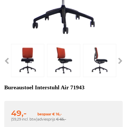
Bureaustoel Interstuhl Air 71943
49,-
bespaar € 16,-
(59,29 incl. btw)
adviesprijs
€ 65,-