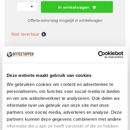
In winkelwagen
Offerte aanvraag mogelijk in winkelwagen
Niet leverbaar
Levering
in België
Voor zowel
Particulier
als
Zakelijk
Deze website maakt gebruik van cookies
Professionele
Bezorg- en Montageservice
We gebruiken cookies om content en advertenties te
personaliseren, om functies voor social media te bieden
en om ons websiteverkeer te analyseren. Ook delen we
informatie over uw gebruik van onze site met onze
partners voor social media, adverteren en analyse. Deze
Productspecificaties
partners kunnen deze gegevens combineren met andere
informatie die u aan ze heeft verstrekt of die ze hebben
Tweedehands Interstuhl Air bureaustoel