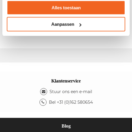
180x90cm
Alles toestaan
- Afm.: 180x90cm (bxd) - Slingerverstelbaar - Kleur
Aanpassen
blad: ahorn - Kleur onderstel: antraciet/aluminium -
Fabrikant:
Mibra
- Type:
Workxx
Klantenservice
Stuur ons een e-mail
Bel +31 (0)162 580654
Blog