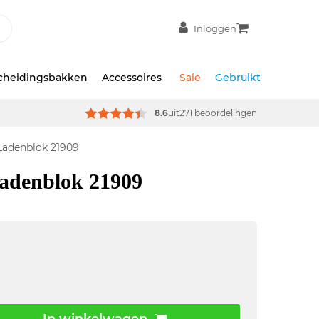
Inloggen
scheidingsbakken
Accessoires
Sale
Gebruikt
8.6
uit
271 beoordelingen
 Ladenblok 21909
ladenblok 21909