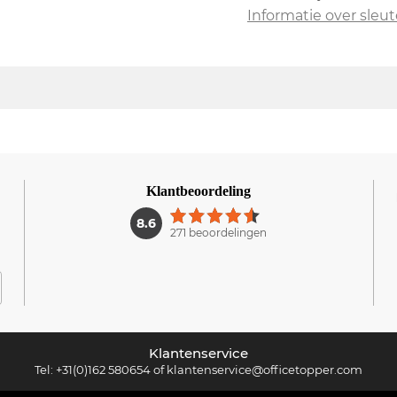
Informatie over sleut
Klantbeoordeling
1
8.6
271 beoordelingen
Klantenservice
Tel:
+31(0)162 580654
of
klantenservice@officetopper.com