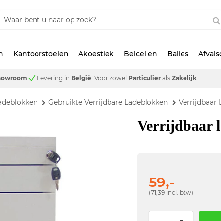
n
Kantoorstoelen
Akoestiek
Belcellen
Balies
Afval
showroom
Levering in
België
!
Voor zowel
Particulier
als
Zakelijk
adeblokken
Gebruikte Verrijdbare Ladeblokken
Verrijdbaar
Verrijdbaar 
59,-
(71,39 incl. btw)