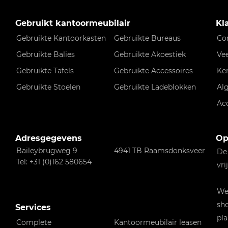
Gebruikt kantoormeubilair
Kl
Gebruikte Kantoorkasten
Gebruikte Bureaus
Co
Gebruikte Balies
Gebruikte Akoestiek
Ve
Gebruikte Tafels
Gebruikte Accessoires
Ke
Gebruikte Stoelen
Gebruikte Ladeblokken
Al
Ac
Adresgegevens
Op
Baileybrugweg 9
4941 TB Raamsdonksveer
De
Tel: +31 (0)162 580654
vri
Wen
sho
Services
pla
Complete
Kantoormeubilair leasen