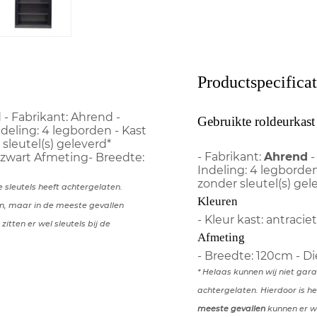
Productspecificat
- Fabrikant: Ahrend -
Gebruikte roldeurkast
deling: 4 legborden - Kast
sleutel(s) geleverd*
- Fabrikant:
Ahrend
-
r: zwart Afmeting- Breedte:
Indeling: 4 legborde
zonder sleutel(s) gel
 sleutels heeft achtergelaten.
Kleuren
den, maar in de meeste gevallen
- Kleur kast: antraciet
itten er wel sleutels bij de
Afmeting
- Breedte: 120cm - D
* Helaas kunnen wij niet gar
achtergelaten. Hierdoor is he
meeste gevallen
kunnen er we