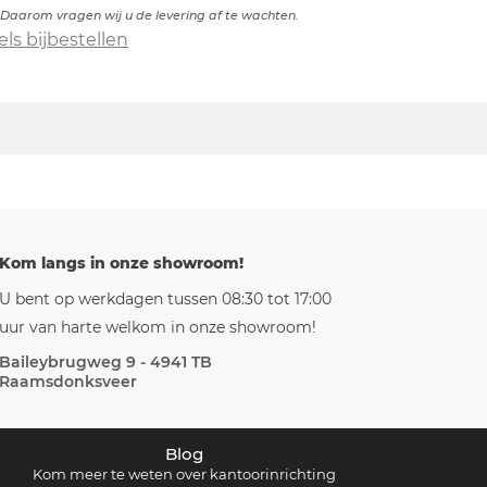
 Daarom vragen wij u de levering af te wachten.
els bijbestellen
Kom langs in onze showroom!
U bent op werkdagen tussen 08:30 tot 17:00
uur van harte welkom in onze showroom!
Baileybrugweg 9 - 4941 TB
Raamsdonksveer
Blog
Kom meer te weten over kantoorinrichting