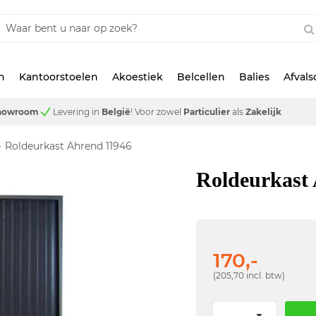
n
Kantoorstoelen
Akoestiek
Belcellen
Balies
Afval
showroom
Levering in
België
!
Voor zowel
Particulier
als
Zakelijk
Roldeurkast Ahrend 11946
Roldeurkast
170,-
(205,70 incl. btw)