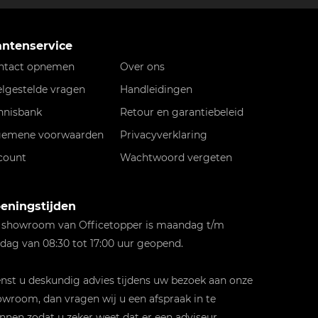
antenservice
ntact opnemen
Over ons
elgestelde vragen
Handleidingen
nnisbank
Retour en garantiebeleid
gemene voorwaarden
Privacyverklaring
count
Wachtwoord vergeten
eningstijden
 showroom van Officetopper is maandag t/m
jdag van 08:30 tot 17:00 uur geopend.
st u deskundig advies tijdens uw bezoek aan onze
wroom, dan vragen wij u een afspraak in te
nnen zodat u zeker weet dat er een adviseur