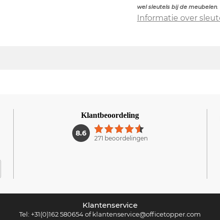
wel sleutels bij de meubelen
.
Informatie over sleut
Klantbeoordeling
1
8.6
271 beoordelingen
Klantenservice
Tel:
+31(0)162 580654
of
klantenservice@officetopper.com