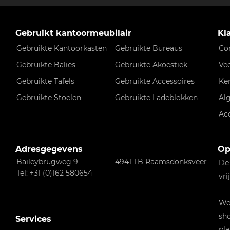
Gebruikt kantoormeubilair
Kl
Gebruikte Kantoorkasten
Gebruikte Bureaus
Co
Gebruikte Balies
Gebruikte Akoestiek
Ve
Gebruikte Tafels
Gebruikte Accessoires
Ke
Gebruikte Stoelen
Gebruikte Ladeblokken
Al
Ac
Adresgegevens
Op
Baileybrugweg 9
4941 TB Raamsdonksveer
De
Tel: +31 (0)162 580654
vri
Wen
sho
Services
pla