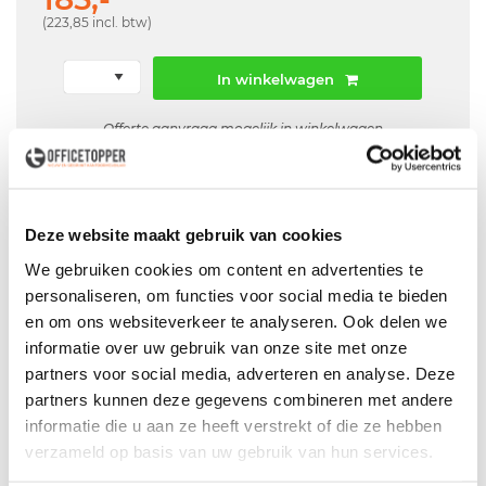
(223,85 incl. btw)
In winkelwagen
Offerte aanvraag mogelijk in winkelwagen
Niet leverbaar
Deze website maakt gebruik van cookies
We gebruiken cookies om content en advertenties te
Levering
in België
personaliseren, om functies voor social media te bieden
en om ons websiteverkeer te analyseren. Ook delen we
Voor zowel
Particulier
als
Zakelijk
informatie over uw gebruik van onze site met onze
Professionele
Bezorg- en Montageservice
partners voor social media, adverteren en analyse. Deze
partners kunnen deze gegevens combineren met andere
informatie die u aan ze heeft verstrekt of die ze hebben
verzameld op basis van uw gebruik van hun services.
Productspecificaties