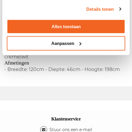
Details tonen
Gebruikte hoge Bulo roldeurkast
Alles toestaan
- Fabrikant:
Bulo
- Type:
KRS
- Metalen omhuizing -
Kunststof roldeur - Horizontale roldeur - Indeling: 3
legbord - Afsluitbaar d.m.v. cijferslot
Aanpassen
Kleuren
- Kleur omhuizing: crème/wit - Kleur roldeur:
crème/wit
Afmetingen
- Breedte: 120cm - Diepte: 46cm - Hoogte: 198cm
Klantenservice
Stuur ons een e-mail