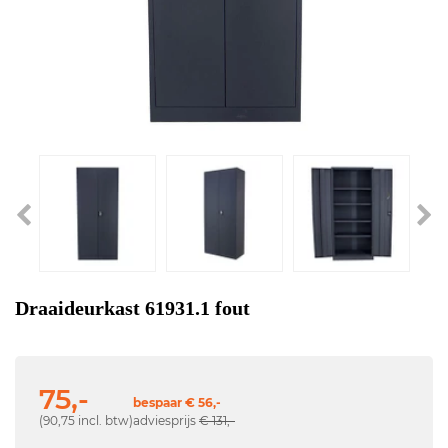
Draaideurkast 61931.1 fout
75,-
bespaar € 56,-
(90,75 incl. btw)
adviesprijs
€ 131,-