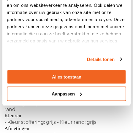
en om ons websiteverkeer te analyseren. Ook delen we
Gebruikte scheidingswand Dutchcreen 200cm
breed - Fabrikant: Dutchcreen - Scheidingswand te
informatie over uw gebruik van onze site met onze
bevestigen op bureau - Gestoffeerd - Kunststof
partners voor social media, adverteren en analyse. Deze
rand Kleuren- Kleur stoffering: grijs - Kleur rand: grijs
partners kunnen deze gegevens combineren met andere
Afmetingen- Breedte: 200cm - Dikte: 4,5cm -
informatie die u aan ze heeft verstrekt of die ze hebben
Hoogte: 40cm Montage - Te monteren op het blad -
Geen gaten of schroeven nodig Let op! De
verzameld op basis van uw gebruik van hun services.
onderkant van het bureau moet vrij zijn om de
beugels aan vast te maken. Voor meer informatie
kunt u contact met ons opnemen.
Details tonen
Productspecificaties
Alles toestaan
Gebruikte scheidingswand Dutchcreen 200cm breed
Aanpassen
- Fabrikant:
Dutchcreen
- Scheidingswand te
bevestigen op bureau - Gestoffeerd - Kunststof
rand
Kleuren
- Kleur stoffering: grijs - Kleur rand: grijs
Afmetingen