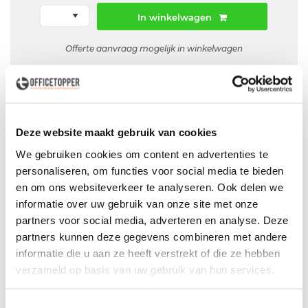
In winkelwagen
Offerte aanvraag mogelijk in winkelwagen
Niet leverbaar
Deze website maakt gebruik van cookies
Levering
in België
We gebruiken cookies om content en advertenties te
personaliseren, om functies voor social media te bieden
Voor zowel
Particulier
als
Zakelijk
en om ons websiteverkeer te analyseren. Ook delen we
Professionele
Bezorg- en Montageservice
informatie over uw gebruik van onze site met onze
partners voor social media, adverteren en analyse. Deze
partners kunnen deze gegevens combineren met andere
informatie die u aan ze heeft verstrekt of die ze hebben
verzameld op basis van uw gebruik van hun services.
Productspecificaties
Kantinestoel zwart - Restpartij nieuw