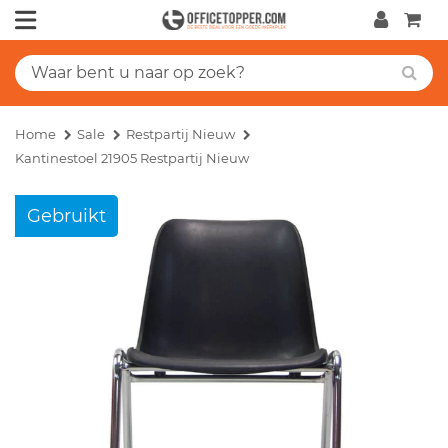
Home
Sale
Restpartij Nieuw
Kantinestoel 21905 Restpartij Nieuw
Gebruikt