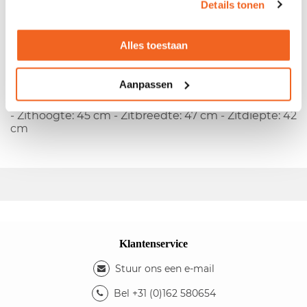
Details tonen
-
Restpartij nieuw
- Stapelbaar - Stapelbaar -
Kunststof leuning en zitting - 4-Poots onderstel
Alles toestaan
Kleuren
- Kleur rug: zwart - Kleur zitting: zwart - Kleur
Aanpassen
onderstel: gepolijst aluminium
Afmetingen
- Zithoogte: 45 cm - Zitbreedte: 47 cm - Zitdiepte: 42
cm
Klantenservice
Stuur ons een e-mail
Bel +31 (0)162 580654