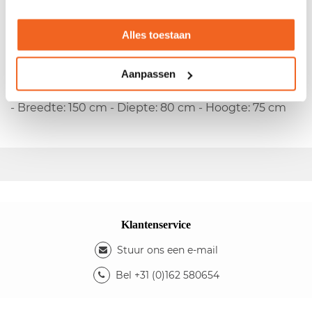
Gebruikte kantinetafel
Alles toestaan
- Vaste hoogte - Melamine blad - 4-poots onderstel
Kleuren
Aanpassen
- Kleur blad: wit - Kleur poten: zwart
Afmetingen
- Breedte: 150 cm - Diepte: 80 cm - Hoogte: 75 cm
Klantenservice
Stuur ons een e-mail
Bel +31 (0)162 580654