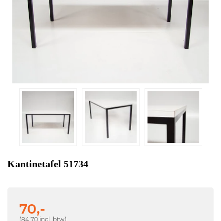
Kantinetafel 51734
70,-
(84,70 incl. btw)