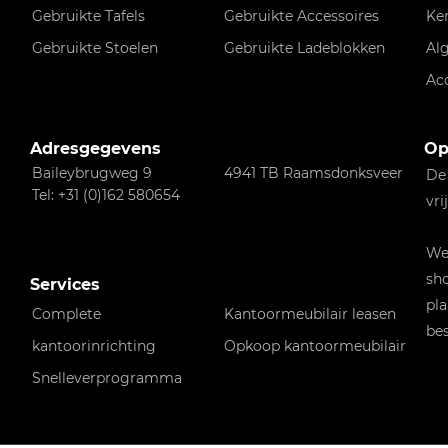
Gebruikte Tafels
Gebruikte Accessoires
Ke
Gebruikte Stoelen
Gebruikte Ladeblokken
Al
Ac
Adresgegevens
Op
Baileybrugweg 9
4941 TB Raamsdonksveer
De
Tel: +31 (0)162 580654
vri
Wen
sho
Services
pla
Complete
Kantoormeubilair leasen
bes
kantoorinrichting
Opkoop kantoormeubilair
Snelleverprogramma