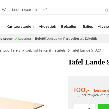
n
Kantoorstoelen
Akoestiek
Belcellen
Balies
Afval
showroom
Levering in
België
!
Voor zowel
Particulier
als
Zakelijk
antoortafels
Gebruikte Kantinetafels
Tafel Lande 91020
Tafel Lande 
100,-
bespaar €
(121,- incl. btw)
adviesprij