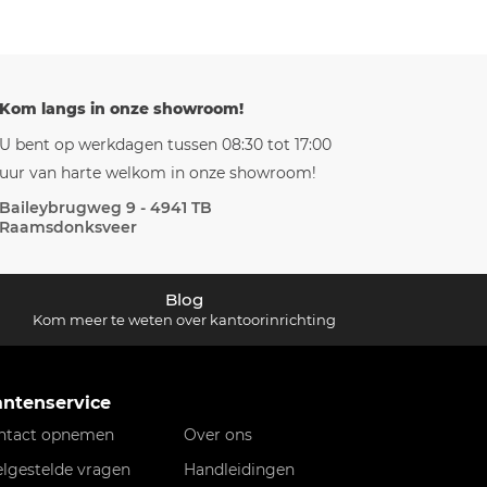
Kom langs in onze showroom!
U bent op werkdagen tussen 08:30 tot 17:00
uur van harte welkom in onze showroom!
Baileybrugweg 9 - 4941 TB
Raamsdonksveer
Blog
Kom meer te weten over kantoorinrichting
antenservice
ntact opnemen
Over ons
elgestelde vragen
Handleidingen