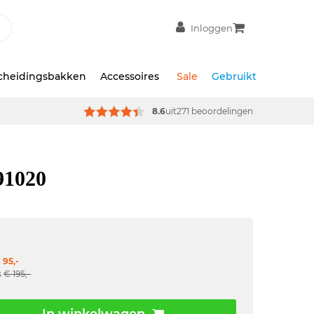
Inloggen
scheidingsbakken
Accessoires
Sale
Gebruikt
8.6
uit
271 beoordelingen
91020
 95,-
s
€ 195,-