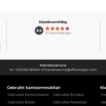
Klantbeoordeling
1
8.6
271 beoordelingen
Klantenservice
Tel:
+31(0)162 580654
of
klantenservice@officetopper.com
Gebruikt kantoormeubilair
Kl
Gebruikte Kantoorkasten
Gebruikte Bureaus
Co
Gebruikte Balies
Gebruikte Akoestiek
Ve