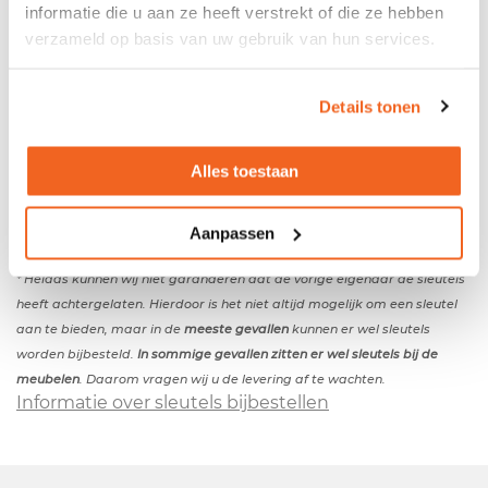
informatie die u aan ze heeft verstrekt of die ze hebben
verzameld op basis van uw gebruik van hun services.
Tweedehands roldeurkast grijs
- Metalen omhuizing - Kunststof schuifdeuren -
Details tonen
Indeling: 3 legborden en 1 hangmappenframe - De
kast is afsluitbaar d.m.v. een sleutel - De roldeurkast
wordt zonder sleutel(s) geleverd
*
Alles toestaan
Kleuren
- Kleur omhuizing: grijs - Kleur roldeuren: grijs
Afmetingen
Aanpassen
- Breedte: 120cm - Diepte: 45cm - Hoogte: 198cm
* Helaas kunnen wij niet garanderen dat de vorige eigenaar de sleutels
heeft achtergelaten. Hierdoor is het niet altijd mogelijk om een sleutel
aan te bieden, maar in de
meeste gevallen
kunnen er wel sleutels
worden bijbesteld.
In sommige gevallen zitten er wel sleutels bij de
meubelen
. Daarom vragen wij u de levering af te wachten.
Informatie over sleutels bijbestellen