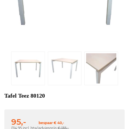
Tafel Teez 80120
95,-
bespaar € 40,-
(114,95 incl. btw)
adviesprijs
€ 135,-