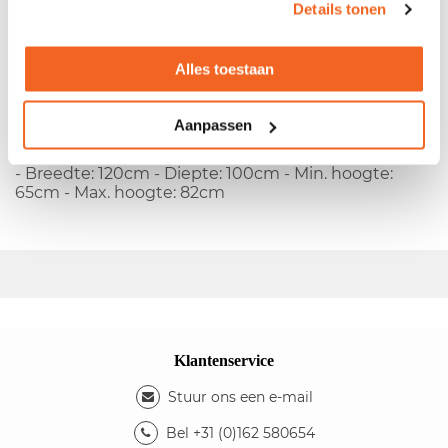
Details tonen
Gebruikte tafel Teez licht eiken blad
- Melamine blad - Metalen T-poots onderstel - In
Alles toestaan
hoogte verstelbaar
Kleuren
Aanpassen
- Kleur blad: licht eiken - Kleur onderstel: wit
Afmetingen
- Breedte: 120cm - Diepte: 100cm - Min. hoogte:
65cm - Max. hoogte: 82cm
Klantenservice
Stuur ons een e-mail
Bel +31 (0)162 580654