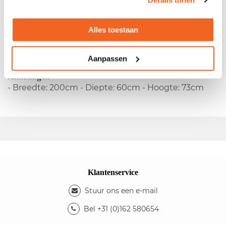
Gebruikte tafel licht eiken blad
Alles toestaan
- Vaste hoogte - Melamine blad - 4-poots onderstel
Kleuren
- Kleur blad: licht eiken - Kleur bladrand: zwart -
Aanpassen
Kleur onderstel: aluminium
Afmetingen
- Breedte: 200cm - Diepte: 60cm - Hoogte: 73cm
Klantenservice
Stuur ons een e-mail
Bel +31 (0)162 580654