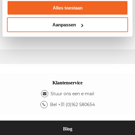
Gebruikte verrijdbare Klaptafel Domino
Alles toestaan
- Afm.: 160x80x73cm (bxdxh) - Kleur blad: beuken -
Aanpassen
Kleur onderstel: grijs - Zwenkwielen met rem -
Eenvoudig in te klappen d.m.v. twee hendels
Klantenservice
Stuur ons een e-mail
Bel +31 (0)162 580654
Blog