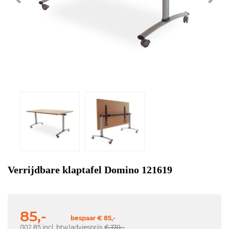
Verrijdbare klaptafel Domino 121619
85,-
bespaar € 85,-
(102,85 incl. btw)
adviesprijs
€ 170,-