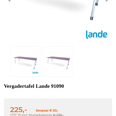
Vergadertafel Lande 91090
225,-
bespaar € 50,-
(272,25 incl. btw)
adviesprijs
€ 275,-