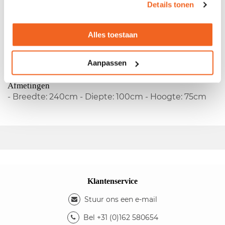
Details tonen
Gebruikte vergadertafel Lande
- Fabrikant:
Lande
- Vaste hoogte - Massief
Alles toestaan
multiplex blad met HPL toplaag - Onderstel
voorzien van twee wielen
Aanpassen
Kleuren
- Kleur blad: paars - Kleur poten: zilvergrijs
Afmetingen
- Breedte: 240cm - Diepte: 100cm - Hoogte: 75cm
Klantenservice
Stuur ons een e-mail
Bel +31 (0)162 580654