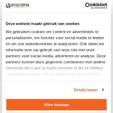
Niet leverbaar
Deze website maakt gebruik van cookies
Levering
in België
We gebruiken cookies om content en advertenties te
personaliseren, om functies voor social media te bieden
Voor zowel
Particulier
als
Zakelijk
en om ons websiteverkeer te analyseren. Ook delen we
Professionele
Bezorg- en Montageservice
informatie over uw gebruik van onze site met onze
partners voor social media, adverteren en analyse. Deze
partners kunnen deze gegevens combineren met andere
informatie die u aan ze heeft verstrekt of die ze hebben
verzameld op basis van uw gebruik van hun services.
Productspecificaties
Gebruikte vierkante vergadertafel
Details tonen
- Afm.: 160x160cm (bxd) - In hoogte instelbaar -
Alles toestaan
Kleur blad: licht ahorn - 4-Poots onderstel - Kleur
onderstel: wit - Inclusief kabeldoorvoer
Excl. stoelen