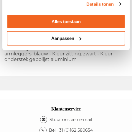
Details tonen
- Fabrikant:
Vitra
- Type:
T-Chair
- Gestoffeerde rug
en zitting - Zit hoogte verstelbaar - Armleggers in
Alles toestaan
hoogte verstelbaar - Synchroonmechaniek met
gewichtsinstelling - Metalen kruisvoet -
Armleuningen zijn licht verkleurd
Aanpassen
Kleuren
- Kleur rug: zwart met witte strepen - Kleur
armleggers: blauw - Kleur zitting: zwart - Kleur
onderstel: gepolijst aluminium
Klantenservice
Stuur ons een e-mail
Bel +31 (0)162 580654