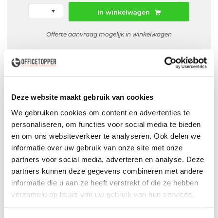
In winkelwagen
Offerte aanvraag mogelijk in winkelwagen
Niet leverbaar
Deze website maakt gebruik van cookies
Levering
in België
We gebruiken cookies om content en advertenties te
Voor zowel
Particulier
als
Zakelijk
personaliseren, om functies voor social media te bieden
en om ons websiteverkeer te analyseren. Ook delen we
Professionele
Bezorg- en Montageservice
informatie over uw gebruik van onze site met onze
partners voor social media, adverteren en analyse. Deze
partners kunnen deze gegevens combineren met andere
informatie die u aan ze heeft verstrekt of die ze hebben
Productspecificaties
verzameld op basis van uw gebruik van hun services.
Gebruikte zwarte bureaustoel