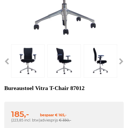
Bureaustoel Vitra T-Chair 87012
185,-
bespaar € 165,-
(223,85 incl. btw)
adviesprijs
€ 350,-