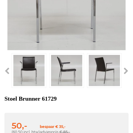
Stoel Brunner 61729
50,-
bespaar € 35,-
(60,50 incl. btw)
adviesprijs
€ 85,-