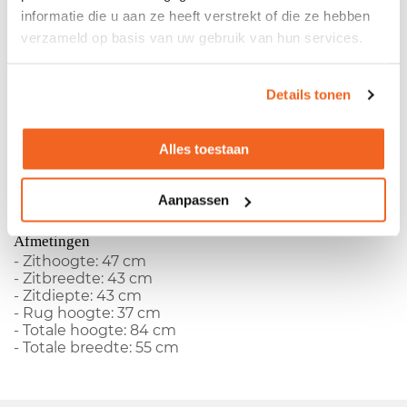
informatie die u aan ze heeft verstrekt of die ze hebben
Gebruikte Brunner Stoel
verzameld op basis van uw gebruik van hun services.
- Type:
Brunner
Details tonen
- Kunstlederen rug
- Kunstlederen zitting
- Type onderstel: 4-Poots onderstel
- Armleggers: vast
Alles toestaan
Kleuren
- Kleur rug: bruin
Aanpassen
- Kleur zitting: bruin
- Kleur onderstel: chroom
Afmetingen
- Zithoogte: 47 cm
- Zitbreedte: 43 cm
- Zitdiepte: 43 cm
- Rug hoogte: 37 cm
- Totale hoogte: 84 cm
- Totale breedte: 55 cm