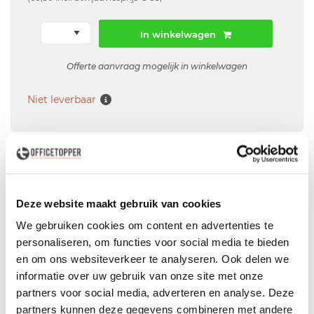
In winkelwagen
Offerte aanvraag mogelijk in winkelwagen
Niet leverbaar
Levering
in België
Voor zowel
Particulier
als
Zakelijk
Deze website maakt gebruik van cookies
Professionele
Bezorg- en Montageservice
We gebruiken cookies om content en advertenties te
personaliseren, om functies voor social media te bieden
en om ons websiteverkeer te analyseren. Ook delen we
informatie over uw gebruik van onze site met onze
partners voor social media, adverteren en analyse. Deze
Productspecificaties
partners kunnen deze gegevens combineren met andere