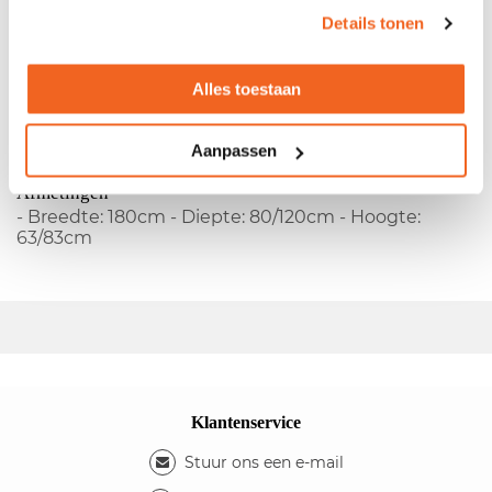
Gebruikt Kinnarps rechts-hoekbureau met
Details tonen
kabeldoorvoerpunt
Alles toestaan
- Rechtsmodel - In hoogte verstelbaar - Melamine
blad - 4-poots onderstel
Kleuren
Aanpassen
- Kleur blad: beuken - Kleur onderstel: grijs
Afmetingen
- Breedte: 180cm - Diepte: 80/120cm - Hoogte:
63/83cm
Klantenservice
Stuur ons een e-mail