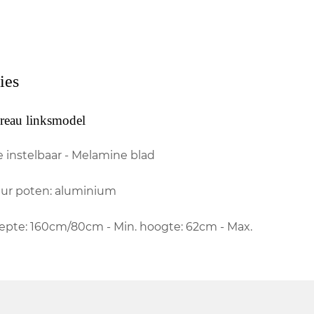
ies
ureau linksmodel
e instelbaar - Melamine blad
Kleur poten: aluminium
iepte: 160cm/80cm - Min. hoogte: 62cm - Max.