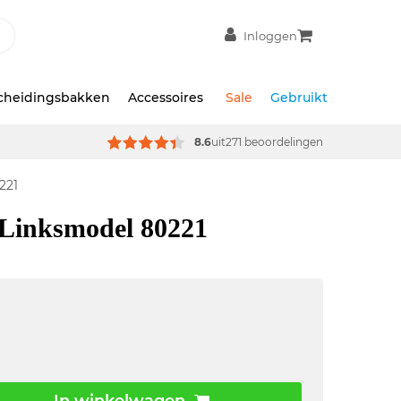
Inloggen
scheidingsbakken
Accessoires
Sale
Gebruikt
8.6
uit
271 beoordelingen
221
Linksmodel 80221