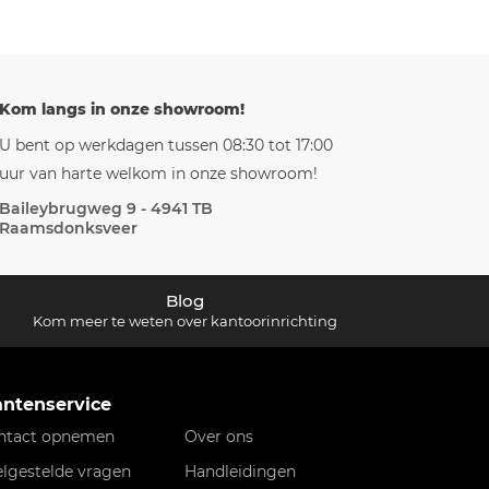
Kom langs in onze showroom!
U bent op werkdagen tussen 08:30 tot 17:00
uur van harte welkom in onze showroom!
Baileybrugweg 9 - 4941 TB
Raamsdonksveer
Blog
Kom meer te weten over kantoorinrichting
antenservice
ntact opnemen
Over ons
elgestelde vragen
Handleidingen