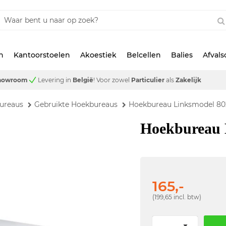
n
Kantoorstoelen
Akoestiek
Belcellen
Balies
Afval
showroom
Levering in
België
!
Voor zowel
Particulier
als
Zakelijk
ureaus
Gebruikte Hoekbureaus
Hoekbureau Linksmodel 80
Hoekbureau 
165,-
(199,65 incl. btw)