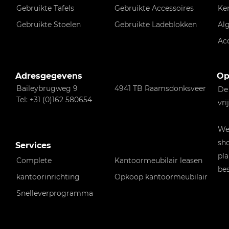
Gebruikte Tafels
Gebruikte Accessoires
Ke
Gebruikte Stoelen
Gebruikte Ladeblokken
Al
Ac
Adresgegevens
Op
Baileybrugweg 9
4941 TB Raamsdonksveer
De
Tel: +31 (0)162 580654
vri
Wen
sho
Services
pla
Complete
Kantoormeubilair leasen
bes
kantoorinrichting
Opkoop kantoormeubilair
Snelleverprogramma