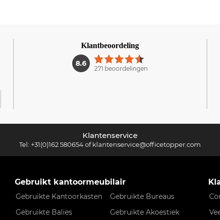
Klantbeoordeling
1
8.6
271 beoordelingen
Klantenservice
Tel:
+31(0)162 580654
of
klantenservice@officetopper.com
Gebruikt kantoormeubilair
Kl
Gebruikte Kantoorkasten
Gebruikte Bureaus
Co
Gebruikte Balies
Gebruikte Akoestiek
Ve