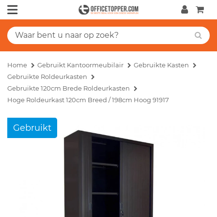
Home
Gebruikt Kantoormeubilair
Gebruikte Kasten
Gebruikte Roldeurkasten
Gebruikte 120cm Brede Roldeurkasten
Hoge Roldeurkast 120cm Breed / 198cm Hoog 91917
Gebruikt