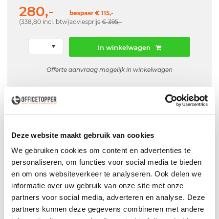
280,-
bespaar € 115,-
(338,80 incl. btw)
adviesprijs
€ 395,-
In winkelwagen
Offerte aanvraag mogelijk in winkelwagen
Niet leverbaar
Deze website maakt gebruik van cookies
Levering
in België
We gebruiken cookies om content en advertenties te
Voor zowel
Particulier
als
Zakelijk
personaliseren, om functies voor social media te bieden
en om ons websiteverkeer te analyseren. Ook delen we
Professionele
Bezorg- en Montageservice
informatie over uw gebruik van onze site met onze
partners voor social media, adverteren en analyse. Deze
partners kunnen deze gegevens combineren met andere