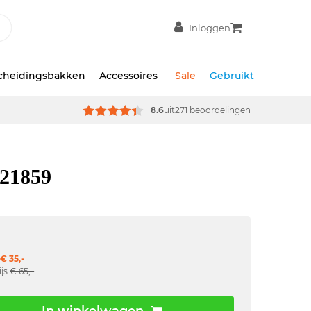
Inloggen
scheidingsbakken
Accessoires
Sale
Gebruikt
8.6
uit
271 beoordelingen
9
 21859
€ 35,-
ijs
€ 65,-