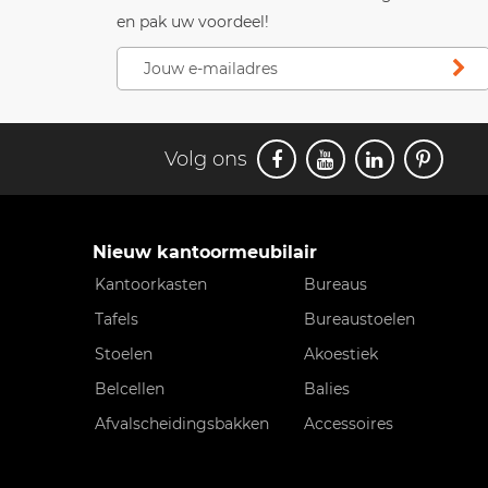
en pak uw voordeel!
Volg ons
Nieuw kantoormeubilair
Kantoorkasten
Bureaus
Tafels
Bureaustoelen
Stoelen
Akoestiek
Belcellen
Balies
Afvalscheidingsbakken
Accessoires