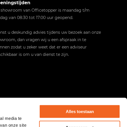
eningstijden
 showroom van Officetopper is maandag t/m
jdag van 08:30 tot 17:00 uur geopend.
st u deskundig advies tijdens uw bezoek aan onze
wroom, dan vragen wij u een afspraak in te
nnen zodat u zeker weet dat er een adviseur
chikbaar is om u van dienst te zijn.
Alles toestaan
al media te
van onze site