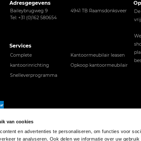
Adresgegevens
Op
Baileybrugweg 9
4941 TB Raamsdonksveer
De
Tel: +31 (0)162 580654
vri
Wen
sho
Services
pla
Complete
Kantoormeubilair leasen
bes
kantoorinrichting
Opkoop kantoormeubilair
Snelleverprogramma
f
ik van cookies
ontent en advertenties te personaliseren, om functies voor soci
erkeer te analyseren. Ook delen we informatie over uw gebruik 