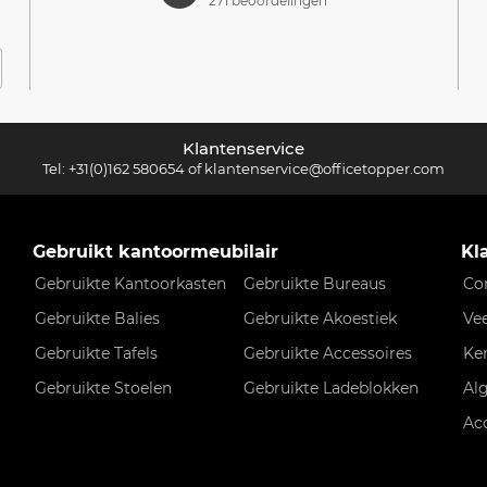
271 beoordelingen
Klantenservice
Tel:
+31(0)162 580654
of
klantenservice@officetopper.com
Gebruikt kantoormeubilair
Kl
Gebruikte Kantoorkasten
Gebruikte Bureaus
Co
Gebruikte Balies
Gebruikte Akoestiek
Ve
Gebruikte Tafels
Gebruikte Accessoires
Ke
Gebruikte Stoelen
Gebruikte Ladeblokken
Al
Ac