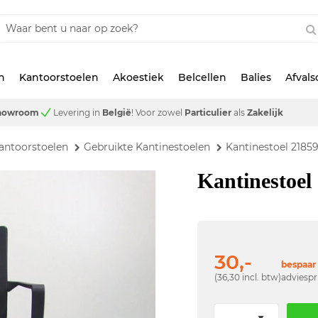
n
Kantoorstoelen
Akoestiek
Belcellen
Balies
Afval
showroom
Levering in
België
!
Voor zowel
Particulier
als
Zakelijk
antoorstoelen
Gebruikte Kantinestoelen
Kantinestoel 2185
Kantinestoel
30,-
bespaar 
(36,30 incl. btw)
adviespr