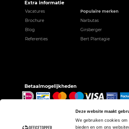
Extra informatie
Vacatures
Populaire merken
Brochure
Narbutas
Blog
Girsberger
Referenties
Bert Plantagie
Betaalmogelijkheden
iDeal, Bancontact/Mister Cash, Creditcard, Pinnen o
Deze website maakt gebru
pinnen bij bezorging, Factuur.
We gebruiken cookies om c
bieden en om ons websitev