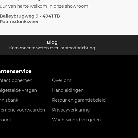
uur van harte welkom in onze showroom!
Baileybrugweg 9 - 4941 TB
Raamsdonksveer
Blog
Kom meer te weten over kantoorinrichting
antenservice
ntact opnemen
Over ons
elgestelde vragen
Handleidingen
nnisbank
Retour en garantiebeleid
gemene voorwaarden
Privacyverklaring
count
Wachtwoord vergeten