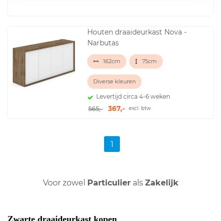
Houten draaideurkast Nova -
Narbutas
162cm
75cm
Diverse kleuren
Levertijd circa 4-6 weken
367,-
565,-
excl. btw
1
Voor zowel
Particulier
als
Zakelijk
Zwarte draaideurkast kopen