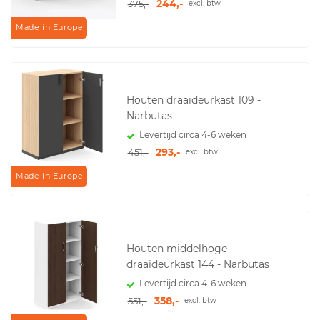
244,-
375,-
excl. btw
Made in Europe
Houten draaideurkast 109 -
Narbutas
Levertijd circa 4-6 weken
293,-
451,-
excl. btw
Made in Europe
Houten middelhoge
draaideurkast 144 - Narbutas
Levertijd circa 4-6 weken
358,-
551,-
excl. btw