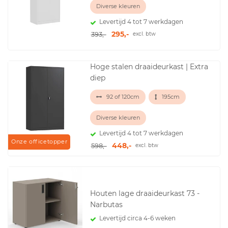
Diverse kleuren
Levertijd 4 tot 7 werkdagen
295,-
393,-
excl. btw
Hoge stalen draaideurkast | Extra
diep
92 of 120cm
195cm
Diverse kleuren
Levertijd 4 tot 7 werkdagen
Onze officetopper
448,-
598,-
excl. btw
Houten lage draaideurkast 73 -
Narbutas
Levertijd circa 4-6 weken