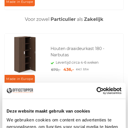
Made in Europe
Voor zowel
Particulier
als
Zakelijk
Houten draaideurkast 180 -
Narbutas
Levertijd circa 4-6 weken
436,-
670,-
excl. btw
Made in Europe
Houten hoge draaideurkast 215 -
Deze website maakt gebruik van cookies
Narbutas
We gebruiken cookies om content en advertenties te
Levertijd circa 4-6 weken
personaliseren, om functies voor social media te bieden