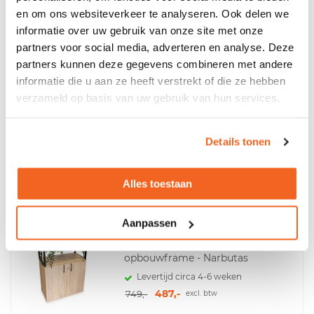
519,-
798,-
excl. btw
en om ons websiteverkeer te analyseren. Ook delen we
Made in Europe
informatie over uw gebruik van onze site met onze
partners voor social media, adverteren en analyse. Deze
partners kunnen deze gegevens combineren met andere
informatie die u aan ze heeft verstrekt of die ze hebben
verzameld op basis van uw gebruik van hun services.
Demontabele draaideurkast
Levertijd 4 tot 7 werkdagen
295,-
394,-
excl. btw
Details tonen
Alles toestaan
Aanpassen
Houten draaideurkast met
opbouwframe - Narbutas
Levertijd circa 4-6 weken
487,-
749,-
excl. btw