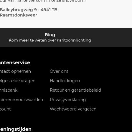
uur van harte welkom in onze showroom!
Baileybrugweg 9 - 4941 TB
Raamsdonksveer
Blog
Kom meer te weten over kantoorinrichting
antenservice
ntact opnemen
Over ons
elgestelde vragen
Handleidingen
nnisbank
Retour en garantiebeleid
gemene voorwaarden
Privacyverklaring
count
Wachtwoord vergeten
eningstijden