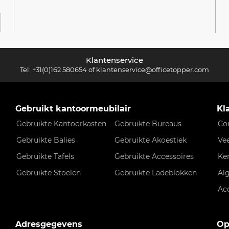
Klantenservice
Tel:
+31(0)162 580654
of
klantenservice@officetopper.com
Gebruikt kantoormeubilair
Kl
Gebruikte Kantoorkasten
Gebruikte Bureaus
Co
Gebruikte Balies
Gebruikte Akoestiek
Ve
Gebruikte Tafels
Gebruikte Accessoires
Ke
Gebruikte Stoelen
Gebruikte Ladeblokken
Al
Ac
Adresgegevens
Op