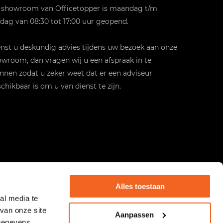
 showroom van Officetopper is maandag t/m
jdag van 08:30 tot 17:00 uur geopend.
st u deskundig advies tijdens uw bezoek aan onze
wroom, dan vragen wij u een afspraak in te
nnen zodat u zeker weet dat er een adviseur
chikbaar is om u van dienst te zijn.
Alles toestaan
al media te
van onze site
Aanpassen
 gegevens