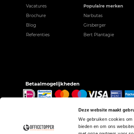
Vacatures
Populaire merken
Brochure
Narbutas
Blog
Girsberger
Referenties
Bert Plantagie
Betaalmogelijkheden
iDeal, Bancontact/Mister Cash, Creditcard, Pinnen o
Deze website maakt gebru
pinnen bij bezorging, Factuur.
We gebruiken cookies om c
bieden en om ons websitev
met onze partners voor so