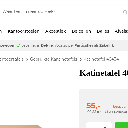
n
Kantoorstoelen
Akoestiek
Belcellen
Balies
Afval
showroom
Levering in
België
!
Voor zowel
Particulier
als
Zakelijk
antoortafels
Gebruikte Kantinetafels
Katinetafel 40434
Katinetafel 
55,-
bespaar 
(66,55 incl. btw)
adviespr