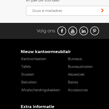
en pak uw voordeel!
Volg ons
Nieuw kantoormeubilair
Kantoorkasten
Bureaus
Tafels
Bureaustoelen
Stoelen
Akoestiek
Belcellen
Balies
Afvalscheidingsbakken
Accessoires
Extra informatie