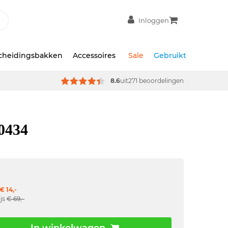
Inloggen
scheidingsbakken
Accessoires
Sale
Gebruikt
8.6
uit
271 beoordelingen
40434
€ 14,-
ijs
€ 69,-