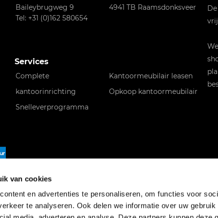
Baileybrugweg 9
4941 TB Raamsdonksveer
De
Tel: +31 (0)162 580654
vri
Wen
sho
Services
pla
Complete
Kantoormeubilair leasen
bes
kantoorinrichting
Opkoop kantoormeubilair
Snelleverprogramma
f
ik van cookies
ontent en advertenties te personaliseren, om functies voor soci
erkeer te analyseren. Ook delen we informatie over uw gebruik 
cial media, adverteren en analyse. Deze partners kunnen deze