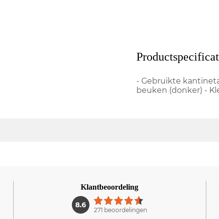
Productspecificat
- Gebruikte kantineta
beuken (donker) - Kl
Klantbeoordeling
1
8.6
271 beoordelingen