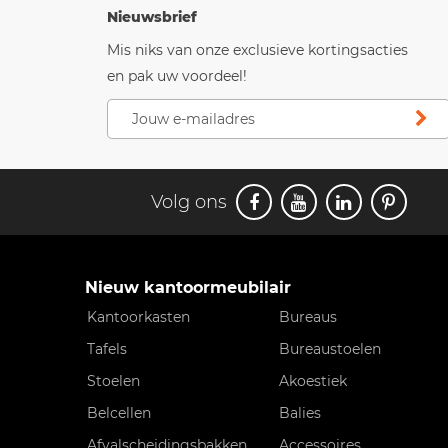
Nieuwsbrief
Mis niks van onze exclusieve kortingsacties
en pak uw voordeel!
Volg ons
Nieuw kantoormeubilair
Kantoorkasten
Bureaus
Tafels
Bureaustoelen
Stoelen
Akoestiek
Belcellen
Balies
Afvalscheidingsbakken
Accessoires