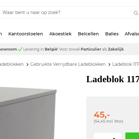
n
Kantoorstoelen
Akoestiek
Belcellen
Balies
Afval
showroom
Levering in
België
!
Voor zowel
Particulier
als
Zakelijk
adeblokken
Gebruikte Verrijdbare Ladeblokken
Ladeblok 117
Ladeblok 11
45,-
(54,45 incl. btw)