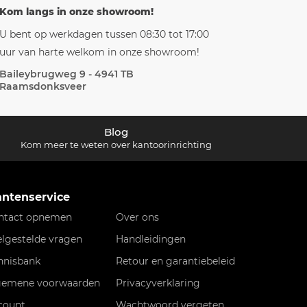
Kom langs in onze showroom!
U bent op werkdagen tussen 08:30 tot 17:00
uur van harte welkom in onze showroom!
Baileybrugweg 9 - 4941 TB
Raamsdonksveer
Blog
Kom meer te weten over kantoorinrichting
antenservice
ntact opnemen
Over ons
elgestelde vragen
Handleidingen
nnisbank
Retour en garantiebeleid
gemene voorwaarden
Privacyverklaring
count
Wachtwoord vergeten