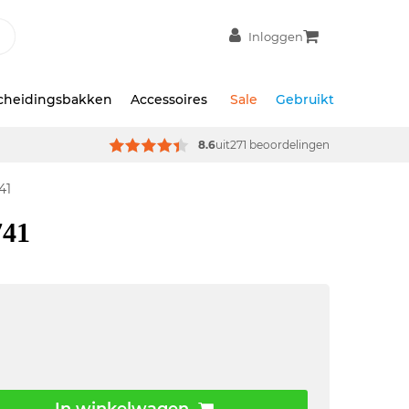
Inloggen
scheidingsbakken
Accessoires
Sale
Gebruikt
8.6
uit
271 beoordelingen
41
741