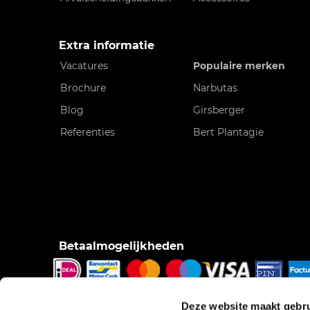
Extra informatie
Vacatures
Populaire merken
Brochure
Narbutas
Blog
Girsberger
Referenties
Bert Plantagie
Betaalmogelijkheden
iDeal, Bancontact/Mister Cash, Creditcard, Pinnen o
Deze website maakt gebru