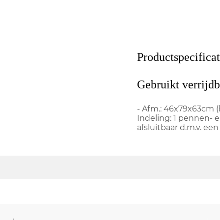
Productspecificat
Gebruikt verrijdb
- Afm.: 46x79x63cm (bx
Indeling: 1 pennen- e
afsluitbaar d.m.v. een