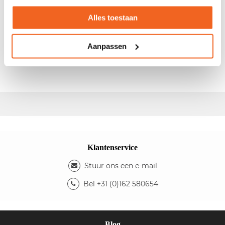
Gebruikt verrijdbaar ladeblok
Alles toestaan
- Afm.: 43x75x60cm (bxdxdh) - Verrijdbaar - Kleur
topblad: grijs - Kleur ombouw: antraciet - Indeling: 3
Aanpassen
materiaalladen - Het ladeblok is
niet
afsluitbaar
d.m.v. een sleutel
Klantenservice
Stuur ons een e-mail
Bel +31 (0)162 580654
Blog