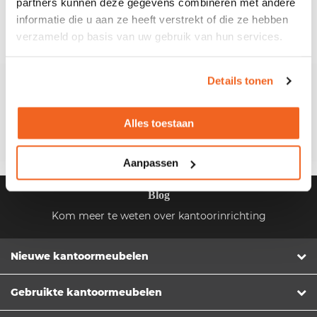
partners kunnen deze gegevens combineren met andere
informatie die u aan ze heeft verstrekt of die ze hebben
< terug naar stoftypes
verzameld op basis van uw gebruik van hun services.
Details tonen
Klantenservice
Stuur ons een e-mail
Alles toestaan
Bel +31 (0)162 580654
Aanpassen
Blog
Kom meer te weten over kantoorinrichting
Nieuwe kantoormeubelen
Gebruikte kantoormeubelen