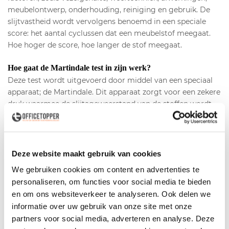
meubelontwerp, onderhouding, reiniging en gebruik. De
slijtvastheid wordt vervolgens benoemd in een speciale
score: het aantal cyclussen dat een meubelstof meegaat.
Hoe hoger de score, hoe langer de stof meegaat.
Hoe gaat de Martindale test in zijn werk?
Deze test wordt uitgevoerd door middel van een speciaal
apparaat; de Martindale. Dit apparaat zorgt voor een zekere
druk waarmee de slijtageweerstand van de stoffen wordt
getest. Als er maximaal drie draden van een weefsel zijn
gebroken of versleten, of als er pooluitval optreedt bij een
poolstof, stopt het apparaat en kan het aantal toeren
worden afgelezen. Dit aantal toeren staat gelijk aan het
Deze website maakt gebruik van cookies
aantal Martindale dat in de score wordt weergegeven.
We gebruiken cookies om content en advertenties te
120.000 Martindale betekent dus dat het apparaat 120.000
personaliseren, om functies voor social media te bieden
toeren heeft gedraaid voordat de stof slijtage vertoonde.
en om ons websiteverkeer te analyseren. Ook delen we
Uiterlijke kenmerken als gaatjes, vaalheid, pilling, grip en
informatie over uw gebruik van onze site met onze
structuurverandering worden eveneens meegenomen in
partners voor social media, adverteren en analyse. Deze
deze beoordeling.