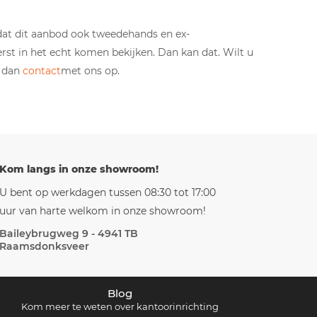
dat dit aanbod ook tweedehands en ex-
rst in het echt komen bekijken. Dan kan dat. Wilt u
m dan
contact
met ons op.
Kom langs in onze showroom!
U bent op werkdagen tussen 08:30 tot 17:00
uur van harte welkom in onze showroom!
Baileybrugweg 9 - 4941 TB
Raamsdonksveer
Blog
Kom meer te weten over kantoorinrichting