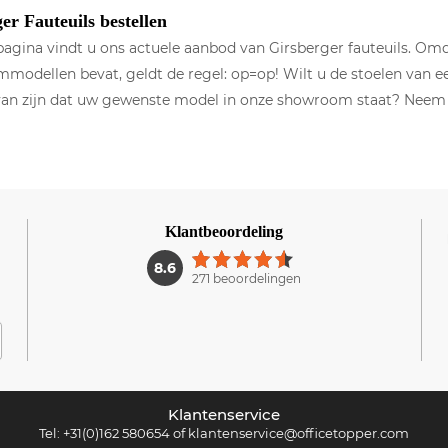
er Fauteuils bestellen
agina vindt u ons actuele aanbod van Girsberger fauteuils. Om
odellen bevat, geldt de regel: op=op! Wilt u de stoelen van ee
 van zijn dat uw gewenste model in onze showroom staat? Nee
Klantbeoordeling
1
8.6
271 beoordelingen
Klantenservice
Tel:
+31(0)162 580654
of
klantenservice@officetopper.com