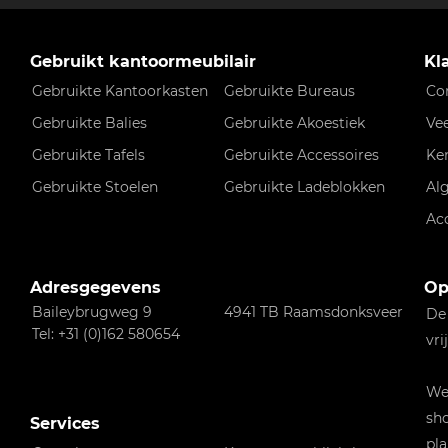
Gebruikt kantoormeubilair
Kl
Gebruikte Kantoorkasten
Gebruikte Bureaus
Co
Gebruikte Balies
Gebruikte Akoestiek
Ve
Gebruikte Tafels
Gebruikte Accessoires
Ke
Gebruikte Stoelen
Gebruikte Ladeblokken
Al
Ac
Adresgegevens
Op
Baileybrugweg 9
4941 TB Raamsdonksveer
De
Tel: +31 (0)162 580654
vri
Wen
sho
Services
pla