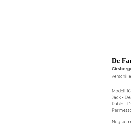
De Fau
Girsberg
verschill
Modell 16
Jack - De
Pablo - D
Permesso 
Nog een o