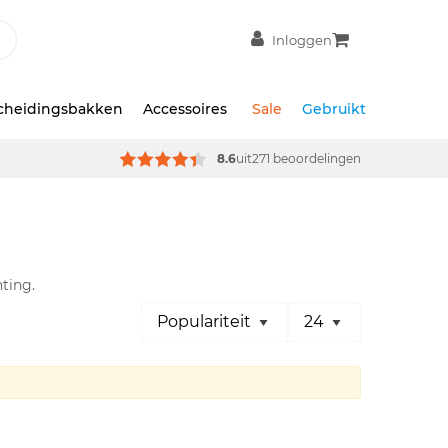
Inloggen
scheidingsbakken
Accessoires
Sale
Gebruikt
8.6
uit
271 beoordelingen
hting.