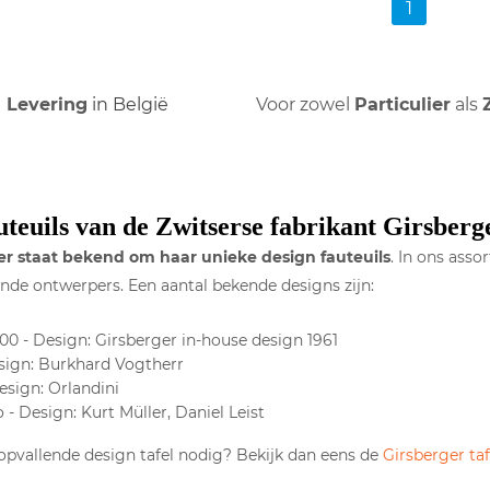
1
Levering
in België
Voor zowel
Particulier
als
teuils van de Zwitserse fabrikant Girsberg
er staat bekend om haar unieke design fauteuils
. In ons ass
ende ontwerpers. Een aantal bekende designs zijn:
00 - Design: Girsberger in-house design 1961
sign: Burkhard Vogtherr
esign: Orlandini
- Design: Kurt Müller, Daniel Leist
pvallende design tafel nodig? Bekijk dan eens de
Girsberger taf