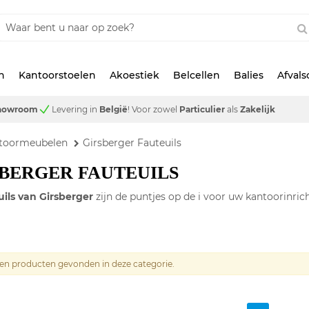
n
Kantoorstoelen
Akoestiek
Belcellen
Balies
Afval
showroom
Levering in
België
!
Voor zowel
Particulier
als
Zakelijk
ntoormeubelen
Girsberger Fauteuils
BERGER FAUTEUILS
uils van Girsberger
zijn de puntjes op de i voor uw kantoorinric
geen producten gevonden in deze categorie.