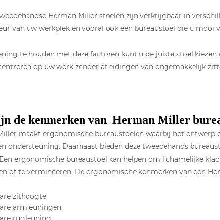
eedehandse Herman Miller stoelen zijn verkrijgbaar in verschillen
ieur van uw werkplek en vooral ook een bureaustoel die u mooi v
ning te houden met deze factoren kunt u de juiste stoel kiezen di
entreren op uw werk zonder afleidingen van ongemakkelijk zitt
ijn de kenmerken van Herman Miller burea
ller maakt ergonomische bureaustoelen waarbij het ontwerp en d
en ondersteuning. Daarnaast bieden deze tweedehands bureaust
. Een ergonomische bureaustoel kan helpen om lichamelijke klac
n of te verminderen. De ergonomische kenmerken van een Herma
bare zithoogte
lbare armleuningen
bare rugleuning