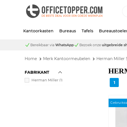
Kantoorkasten
Bureaus
Tafels
Bureaustoele
Bereikbaar via
WhatsApp
Bezoek onze
uitgebreide 
Home
Merk Kantoormeubelen
Herman Miller 
HER
FABRIKANT
Herman Miller
(1)
1
Gebruiks