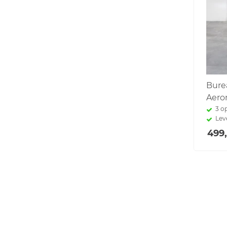
Bure
Aero
3 o
Lev
499,