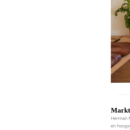
Marktl
Herman Mi
en hoogw