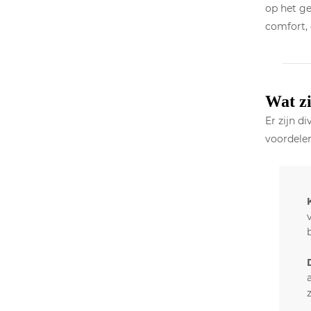
op het g
comfort, 
Wat zi
Er zijn d
voordelen