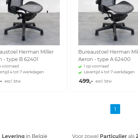
austoel Herman Miller
Bureaustoel Herman Mil
n - type B 62401
Aeron - type A 62400
p voorraad
1 op voorraad
ertijd 4 tot 7 werkdagen
Levertijd 4 tot 7 werkdagen
-
499,-
excl. btw
excl. btw
1
Levering
in België
Voor zowel
Particulier
als