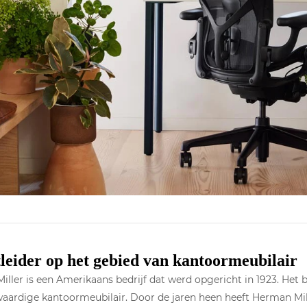
eider op het gebied van kantoormeubilair
ller is een Amerikaans bedrijf dat werd opgericht in 1923. Het b
aardige kantoormeubilair. Door de jaren heen heeft Herman Mil