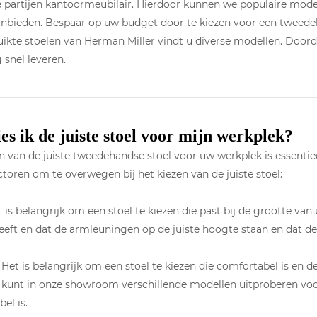
 partijen kantoormeubilair. Hierdoor kunnen we populaire mode
anbieden. Bespaar op uw budget door te kiezen voor een tweede
ikte stoelen van Herman Miller vindt u diverse modellen. Doord
g snel leveren.
es ik de juiste stoel voor mijn werkplek?
n van de juiste tweedehandse stoel voor uw werkplek is essentiee
ctoren om te overwegen bij het kiezen van de juiste stoel:
t is belangrijk om een ​​stoel te kiezen die past bij de grootte va
eft en dat de armleuningen op de juiste hoogte staan en dat dez
Het is belangrijk om een stoel te kiezen die comfortabel is en d
 kunt in onze showroom verschillende modellen uitproberen voo
el is.