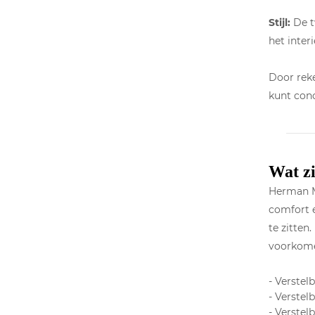
Stijl:
De tw
het inter
Door reke
kunt conc
Wat z
Herman Mi
comfort 
te zitten
voorkome
- Verstel
- Verste
- Verstel