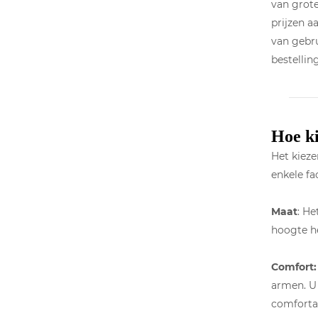
van grote
prijzen a
van gebru
bestellin
Hoe ki
Het kieze
enkele fa
Maat
: He
hoogte he
Comfort:
armen. U
comfortab