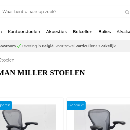
n
Kantoorstoelen
Akoestiek
Belcellen
Balies
Afval
showroom
Levering in
België
!
Voor zowel
Particulier
als
Zakelijk
Stoelen
MAN MILLER STOELEN
sporen
Gebruikt