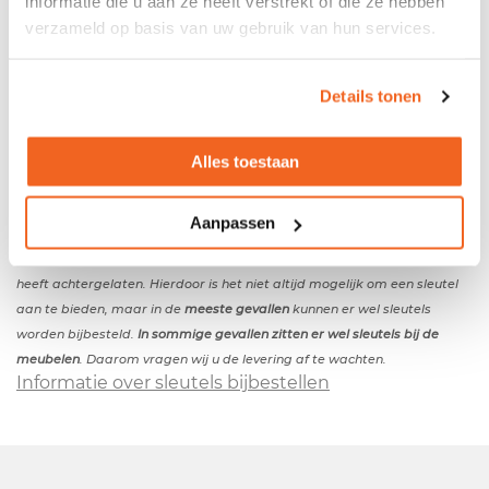
informatie die u aan ze heeft verstrekt of die ze hebben
verzameld op basis van uw gebruik van hun services.
Tweedehands roldeurkast wit
Details tonen
- Metalen romp - Kunststof roldeuren - Indeling: 2
legplanken en 1 hangmappenlade - De kast wordt
zonder sleutel(s) geleverd
*
Alles toestaan
Kleuren
- Kleur kast: wit - Kleur roldeur: wit
Afmetingen
Aanpassen
- Breedte: 120cm - Diepte: 47cm - Hoogte: 120cm
* Helaas kunnen wij niet garanderen dat de vorige eigenaar de sleutels
heeft achtergelaten. Hierdoor is het niet altijd mogelijk om een sleutel
aan te bieden, maar in de
meeste gevallen
kunnen er wel sleutels
worden bijbesteld.
In sommige gevallen zitten er wel sleutels bij de
meubelen
. Daarom vragen wij u de levering af te wachten.
Informatie over sleutels bijbestellen