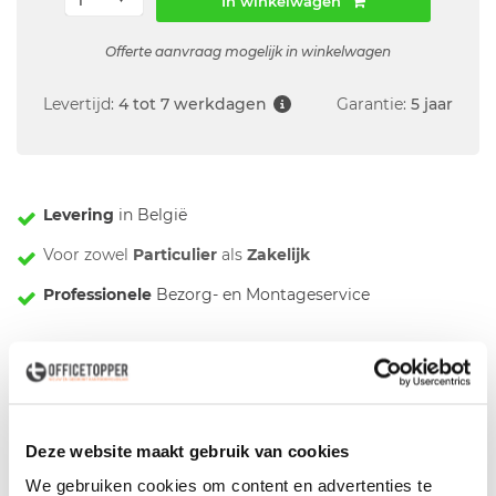
In winkelwagen
Offerte aanvraag mogelijk in winkelwagen
Levertijd:
4 tot 7 werkdagen
Garantie:
5 jaar
Levering
in België
Voor zowel
Particulier
als
Zakelijk
Professionele
Bezorg- en Montageservice
Omschrijving
Zwarte Monitorarm ViewGo Een monitorarm is één van de
Deze website maakt gebruik van cookies
drie pijlers (stoel, bureau en monitorarm) binnen een goede
We gebruiken cookies om content en advertenties te
ergonomische werkplek. Wilt u dus voldoen aan deze eisen,