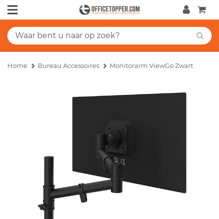
Home
Bureau Accessoires
Monitorarm ViewGo Zwart