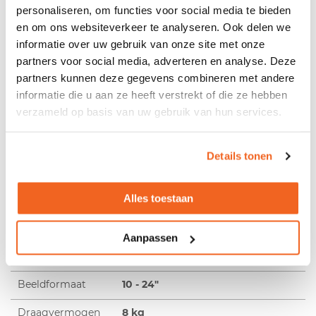
personaliseren, om functies voor social media te bieden
dan mag een goede monitorarm niet ontbreken. De
en om ons websiteverkeer te analyseren. Ook delen we
ViewGo is een perfecte kandidaat om uw werkplek
informatie over uw gebruik van onze site met onze
compleet te maken. De arm is leverbaar in drie
partners voor social media, adverteren en analyse. Deze
verschillende kleuren, namelijk: wit, aluminium en zwart.
partners kunnen deze gegevens combineren met andere
Wat de View Go echt interessant maakt is de prijs. Door de
scherpe prijs in combinatie met vele instelmogelijkheden
informatie die u aan ze heeft verstrekt of die ze hebben
bent u er met de ViewGo van verzekerd dat in ieder geval
verzameld op basis van uw gebruik van hun services.
één van de drie pijlers als een paal boven water staat!
Details tonen
Productspecificaties
Alles toestaan
Schermen
1
Constructie
Stevige stalen constructie
Aanpassen
Kleur
Zwart
Beeldformaat
10 - 24"
Draagvermogen
8 kg