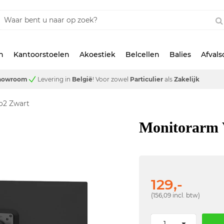
n
Kantoorstoelen
Akoestiek
Belcellen
Balies
Afval
showroom
Levering in
België
!
Voor zowel
Particulier
als
Zakelijk
o2 Zwart
Monitorarm
129,-
(156,09 incl. btw)