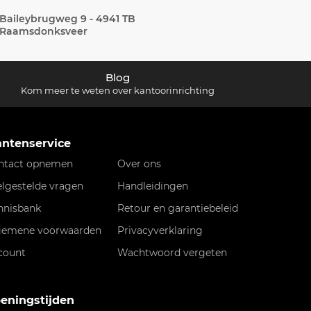
Baileybrugweg 9 - 4941 TB
Raamsdonksveer
Blog
Kom meer te weten over kantoorinrichting
antenservice
ntact opnemen
Over ons
elgestelde vragen
Handleidingen
nnisbank
Retour en garantiebeleid
gemene voorwaarden
Privacyverklaring
count
Wachtwoord vergeten
eningstijden