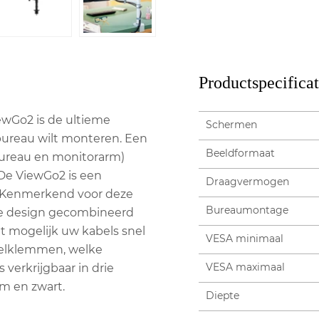
Productspecificat
wGo2 is de ultieme
Schermen
bureau wilt monteren. Een
Beeldformaat
 bureau en monitorarm)
De ViewGo2 is een
Draagvermogen
. Kenmerkend voor deze
Bureaumontage
se design gecombineerd
et mogelijk uw kabels snel
VESA minimaal
belklemmen, welke
VESA maximaal
verkrijgbaar in drie
um en zwart.
Diepte