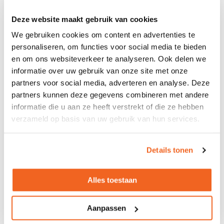
Plaats bakken op logische plekken: bij de printer voor
papier, bij de koffiehoek voor PMD en organisch, en bij elke
Deze website maakt gebruik van cookies
werkplek een kleine bak voor restafval. Een
goed gekozen
We gebruiken cookies om content en advertenties te
set kantooraccessoires
maakt dit direct overzichtelijk.
personaliseren, om functies voor social media te bieden
en om ons websiteverkeer te analyseren. Ook delen we
Hoe zorg je dat medewerkers het ook doen?
informatie over uw gebruik van onze site met onze
partners voor social media, adverteren en analyse. Deze
De grootste uitdaging is gedragsverandering. Onderzoek
partners kunnen deze gegevens combineren met andere
van Facto.nl laat zien dat duidelijke labels en kleurcodering
het scheidingspercentage met 40% verhogen. Zet op elke
informatie die u aan ze heeft verstrekt of die ze hebben
bak een pictogram én een korte tekst. Bespreek het in een
verzameld op basis van uw gebruik van hun services.
teamoverleg en maak iemand verantwoordelijk voor de
controle.
Details tonen
Slim beginnen: een stapsgewijze aanpak
Alles toestaan
Start klein en bouw uit. Begin met papier en PMD, want die
stromen zijn het grootst en het makkelijkst te scheiden.
Aanpassen
Voeg daarna organisch afval toe als je een kantine hebt.
Meet na een kwartaal hoeveel restafval er over is en pas de