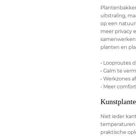
Plantenbakken 
uitstraling, 
op een natuurl
meer privacy 
samenwerken. D
planten en pl
• Looproutes d
• Galm te ver
• Werkzones a
• Meer comfort
Kunstplante
Niet ieder kan
temperaturen o
praktische opl