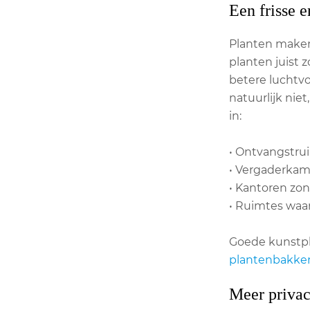
Een frisse e
Planten maken 
planten juist 
betere luchtv
natuurlijk nie
in:
• Ontvangstru
• Vergaderkam
• Kantoren zon
• Ruimtes waar
Goede kunstpl
plantenbakke
Meer privac