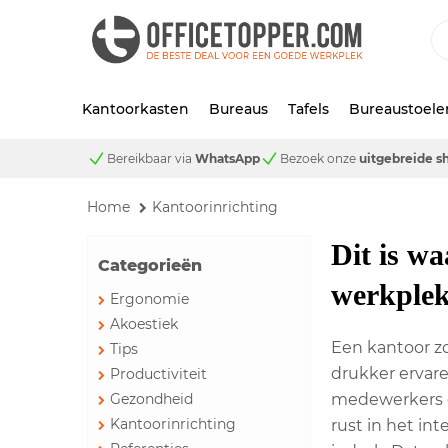
Kantoorkasten
Bureaus
Tafels
Bureaustoele
Bereikbaar via
WhatsApp
Bezoek onze
uitgebreide 
Home
Kantoorinrichting
Dit is w
Categorieën
werkple
Ergonomie
Akoestiek
Een kantoor zo
Tips
drukker ervare
Productiviteit
Gezondheid
medewerkers e
Kantoorinrichting
rust in het in