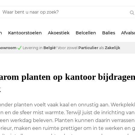
n
Kantoorstoelen
Akoestiek
Belcellen
Balies
Afval
showroom
Levering in
België
!
Voor zowel
Particulier
als
Zakelijk
aarom planten op kantoor bijdragen
k
nder planten voelt vaak kaal en onrustig aan. Werkplek
n en de sfeer mist warmte. Terwijl juist de inrichting va
en werkdag beleven. Planten kunnen daarin verrassend
terieur, maken een ruimte prettiger om in te werken en