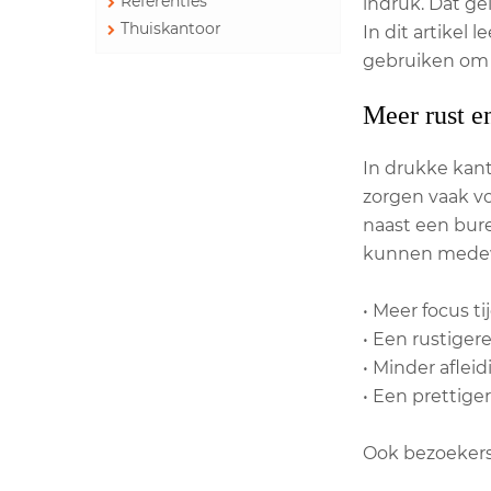
Referenties
indruk. Dat ge
Thuiskantoor
In dit artikel
gebruiken om h
Meer rust e
In drukke kant
zorgen vaak v
naast een bur
kunnen medewe
• Meer focus t
• Een rustigere
• Minder aflei
• Een prettige
Ook bezoekers