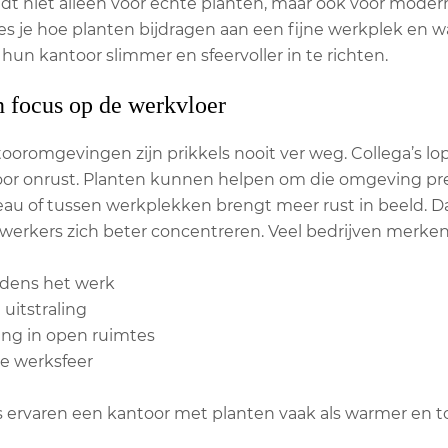
ldt niet alleen voor echte planten, maar ook voor mode
 lees je hoe planten bijdragen aan een fijne werkplek e
un kantoor slimmer en sfeervoller in te richten.
n focus op de werkvloer
ooromgevingen zijn prikkels nooit ver weg. Collega’s lo
oor onrust. Planten kunnen helpen om die omgeving pre
eau of tussen werkplekken brengt meer rust in beeld. D
rkers zich beter concentreren. Veel bedrijven merken 
ijdens het werk
 uitstraling
ding in open ruimtes
re werksfeer
 ervaren een kantoor met planten vaak als warmer en to