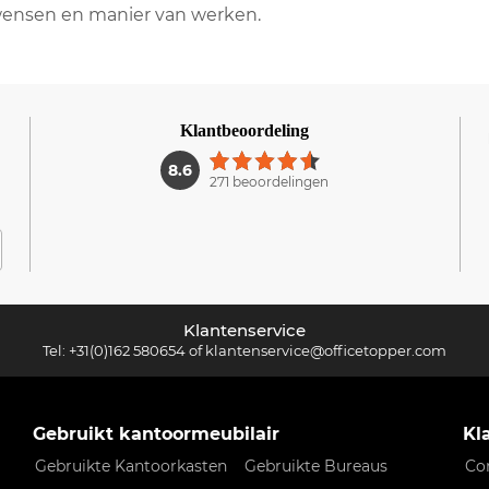
wensen en manier van werken.
Klantbeoordeling
1
8.6
271 beoordelingen
Klantenservice
Tel:
+31(0)162 580654
of
klantenservice@officetopper.com
Gebruikt kantoormeubilair
Kl
Gebruikte Kantoorkasten
Gebruikte Bureaus
Co