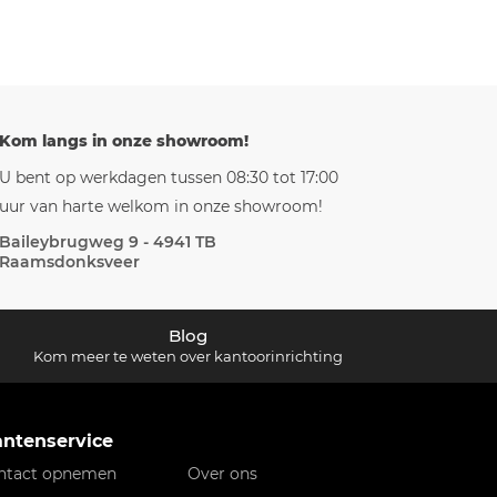
Kom langs in onze showroom!
U bent op werkdagen tussen 08:30 tot 17:00
uur van harte welkom in onze showroom!
Baileybrugweg 9 - 4941 TB
Raamsdonksveer
Blog
Kom meer te weten over kantoorinrichting
antenservice
ntact opnemen
Over ons