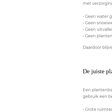
met verzorgin
• Geen water 
• Geen snoeiw
• Geen uitvall
• Geen plante
Daardoor blijv
De juiste p
Een plantenbak
gebruik een be
• Grote ruimte