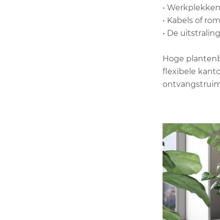
• Werkplekken
• Kabels of ro
• De uitstralin
Hoge plantenba
flexibele kan
ontvangstruimt