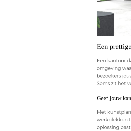
Een prettig
Een kantoor da
omgeving waar 
bezoekers jouw
Soms zit het v
Geef jouw kan
Met kunstplant
werkplekken t
oplossing past