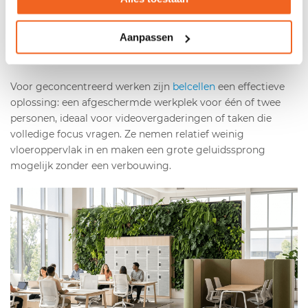
afstemmen.
Akoestische scheidingswanden
helpen daarbij
dubbel: ze definiëren zones in een open kantoor én dempen
Aanpassen
het omgevingsgeluid, zodat gesprekken niet door de hele
ruimte klinken.
Voor geconcentreerd werken zijn
belcellen
een effectieve
oplossing: een afgeschermde werkplek voor één of twee
personen, ideaal voor videovergaderingen of taken die
volledige focus vragen. Ze nemen relatief weinig
vloeroppervlak in en maken een grote geluidssprong
mogelijk zonder een verbouwing.