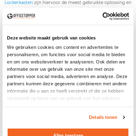
Lockerkasten
zijn hiervoor de meest gebruikte oplossing en
dat is niet voor niets. Elke medewerker krijgt een eigen
kluisje op slot, waarmee persoonlijke spullen, laptop en
documenten veilig worden opgeborgen. Mini lockers zijn
compact genoeg om langs een wand of in een gang te
plaatsen zonder veel ruimte in te nemen. Voor teams die
Deze website maakt gebruik van cookies
ook gezamenlijk kantoormateriaal willen opbergen,
We gebruiken cookies om content en advertenties te
combineer je de lockers met een
roldeurkast
:
personaliseren, om functies voor social media te bieden
ruimtebesparend, afsluitbaar en beschikbaar in formaten
en om ons websiteverkeer te analyseren. Ook delen we
van laag tot hoog.
informatie over uw gebruik van onze site met onze
partners voor social media, adverteren en analyse. Deze
Stap 3: maak ruimte vrij voor overleg en focus
partners kunnen deze gegevens combineren met andere
informatie die u aan ze heeft verstrekt of die ze hebben
De vrijgekomen vloeroppervlakte door minder vaste
verzameld op basis van uw gebruik van hun services.
bureaus gebruik je het slimst door er twee soorten zones
van te maken: overlegplekken en stiltewerkplekken.
Details tonen
Voor overleg geldt: variatie loont. Een grote vergadertafel
voor formele sessies, maar ook kleinere, informele
overleghoeken waar twee of drie mensen even snel kunnen
Alles toestaan