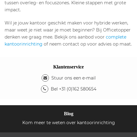
tussen overleg- en focuszones. Kleine stappen met grote
impact.
Wil je jouw kantoor geschikt maken voor hybride werken,
maar weet je niet waar je moet beginnen? Bij Officetopper
denken we graag mee. Bekijk ons aanbod voor
complete
kantoorinrichting
of neem contact op voor advies op maat.
Klantenservice
Stuur ons een e-mail
Bel +31 (0)162 580654
Blog
Kom meer te weten over kantoorinrichting