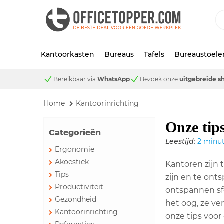
Kantoorkasten
Bureaus
Tafels
Bureaustoele
Bereikbaar via
WhatsApp
Bezoek onze
uitgebreide 
Home
Kantoorinrichting
Onze tip
Categorieën
Leestijd:
2 minu
Ergonomie
Akoestiek
Kantoren zijn 
Tips
zijn en te on
Productiviteit
ontspannen sfe
Gezondheid
het oog, ze ve
Kantoorinrichting
onze tips voor