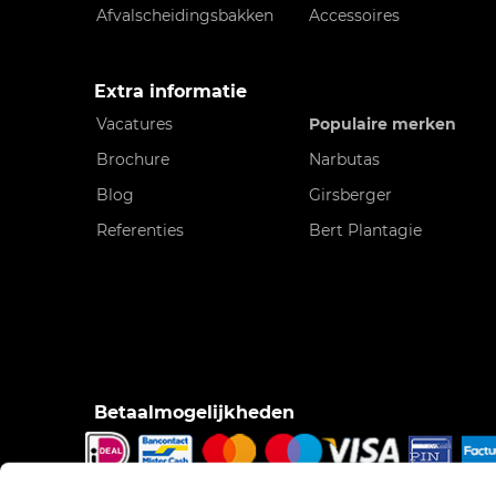
Afvalscheidingsbakken
Accessoires
Extra informatie
Vacatures
Populaire merken
Brochure
Narbutas
Blog
Girsberger
Referenties
Bert Plantagie
Betaalmogelijkheden
iDeal, Bancontact/Mister Cash, Creditcard, Pinnen o