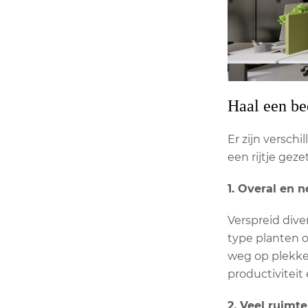
Haal een be
Er zijn versch
een rijtje gezet
1. Overal en 
Verspreid dive
type planten op
weg op plekken
productiviteit
2. Veel ruimt