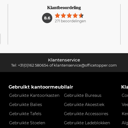
Klantbeoordeling
1
8.6
271 beoordelingen
Klantenservice
Tel:
+31(0)162 580654
of
klantenservice@officetopper.com
Gebruikt kantoormeubilair
Kl
Gebruikte Kantoorkasten
Gebruikte Bureaus
Co
Gebruikte Balies
Gebruikte Akoestiek
Ve
Gebruikte Tafels
Gebruikte Accessoires
Ke
Gebruikte Stoelen
Gebruikte Ladeblokken
Al