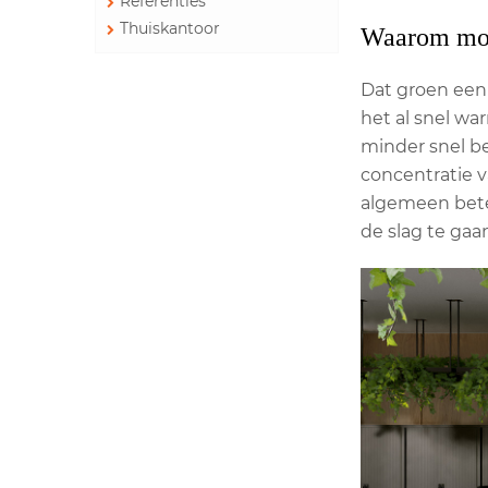
Referenties
Thuiskantoor
Waarom moet
Dat groen een 
het al snel wa
minder snel b
concentratie v
algemeen beter
de slag te gaa