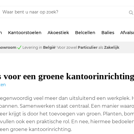
n
Kantoorstoelen
Akoestiek
Belcellen
Balies
Afval
showroom
Levering in
België
!
Voor zowel
Particulier
als
Zakelijk
s voor een groene kantoorinrichtin
ten
tegenwoordig veel meer dan uitsluitend een werkplek. H
tspannen. Samenwerken staat centraal. Een manier wa
er krijgt is door het toevoegen van groen. Planten, bom
rvullen ook een praktische rol. En nee, hiermee bedoele
 een groene kantoorinrichting.