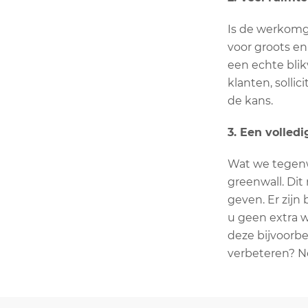
Is de werkomge
voor groots en
een echte blik
klanten, solli
de kans.
3. Een volled
Wat we tegenw
greenwall. Di
geven. Er zijn
u geen extra w
deze bijvoorbe
verbeteren? N