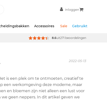
Inloggen
scheidingsbakken
Accessoires
Sale
Gebruikt
8.6
uit
271 beoordelingen
g
2022-05-13
et is een plek om te ontmoeten, creatief te
arop een werkomgeving deze moderne, maar
en en bloemen zijn niet alleen een lust voor
n we geen neppers. In dit artikel geven we