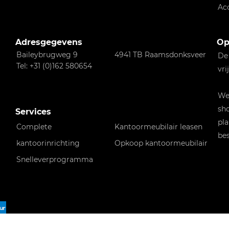
Ac
Adresgegevens
Op
Baileybrugweg 9
4941 TB Raamsdonksveer
De
Tel: +31 (0)162 580654
vri
Wen
sho
Services
pla
Complete
Kantoormeubilair leasen
bes
kantoorinrichting
Opkoop kantoormeubilair
Snelleverprogramma
f