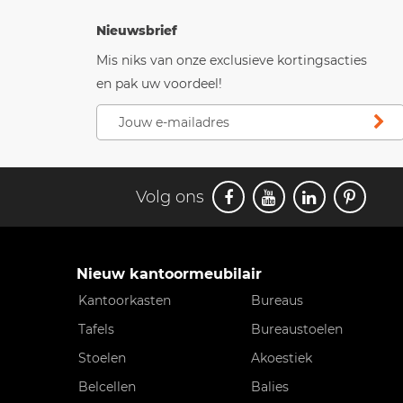
Nieuwsbrief
Mis niks van onze exclusieve kortingsacties
en pak uw voordeel!
Volg ons
Nieuw kantoormeubilair
Kantoorkasten
Bureaus
Tafels
Bureaustoelen
Stoelen
Akoestiek
Belcellen
Balies