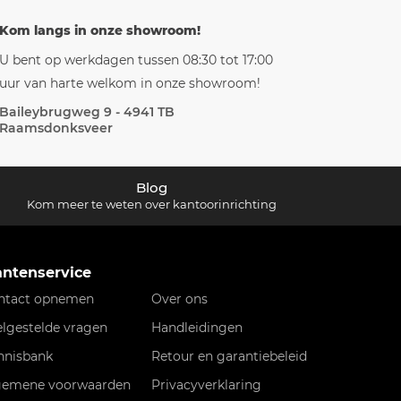
Kom langs in onze showroom!
U bent op werkdagen tussen 08:30 tot 17:00
uur van harte welkom in onze showroom!
Baileybrugweg 9 - 4941 TB
Raamsdonksveer
Blog
Kom meer te weten over kantoorinrichting
antenservice
ntact opnemen
Over ons
elgestelde vragen
Handleidingen
nnisbank
Retour en garantiebeleid
gemene voorwaarden
Privacyverklaring