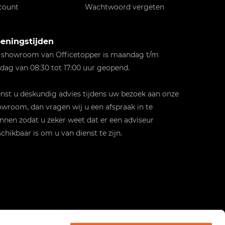
count
Wachtwoord vergeten
eningstijden
 showroom van Officetopper is maandag t/m
jdag van 08:30 tot 17:00 uur geopend.
st u deskundig advies tijdens uw bezoek aan onze
wroom, dan vragen wij u een afspraak in te
nnen zodat u zeker weet dat er een adviseur
chikbaar is om u van dienst te zijn.