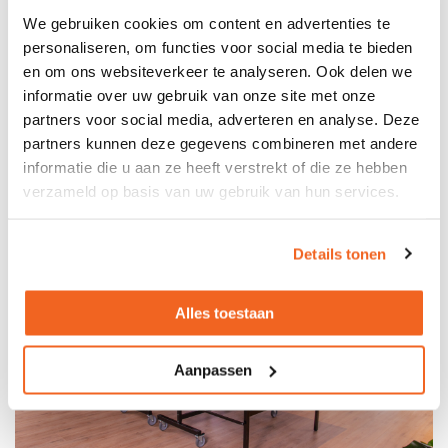
en met iets totaal anders bezig zijn dan met de dagelijkse
We gebruiken cookies om content en advertenties te
werkzaamheden. Dit bereikt u bijvoorbeeld door het
personaliseren, om functies voor social media te bieden
stimuleren van een dagelijkse pauzewandeling of
en om ons websiteverkeer te analyseren. Ook delen we
wandelend vergaderen. Toch zien we ook dat een speciale
informatie over uw gebruik van onze site met onze
‘ontspanningsruimte’ steeds populairder wordt. Een ruimte
partners voor social media, adverteren en analyse. Deze
waarin werknemers even hun hoofd leeg kunnen maken,
partners kunnen deze gegevens combineren met andere
kunnen kletsen met collega’s en in alle rust kunnen
informatie die u aan ze heeft verstrekt of die ze hebben
ontspannen.
verzameld op basis van uw gebruik van hun services.
Details tonen
Alles toestaan
Aanpassen