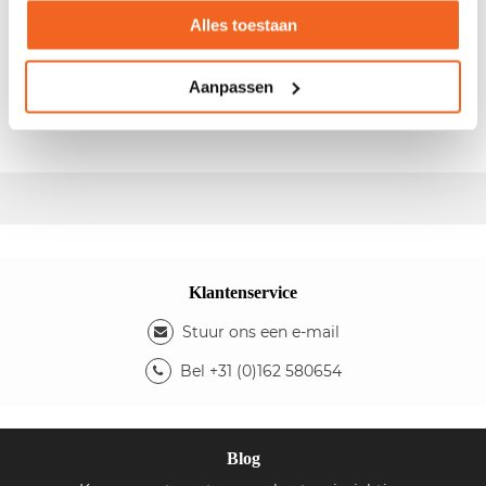
Alles toestaan
- Afm.: 208x38x102 cm (bxdxh) - Houten ombouw -
Kleur ombouw: Medium oak - Indeling: 4 korte en 2
Aanpassen
lange legplanken
Extra legplanken (lang)
beschikbaar
Klantenservice
Stuur ons een e-mail
Bel +31 (0)162 580654
Blog