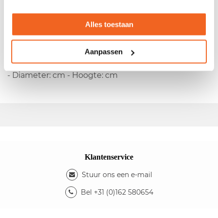
Gebruikte plantenbak
Alles toestaan
-Inclusief namaak klaprozen
Kleuren
Aanpassen
- Kleur bak: boomschors - Kleur bloem: rood
Afmetingen
- Diameter: cm - Hoogte: cm
Klantenservice
Stuur ons een e-mail
Bel +31 (0)162 580654