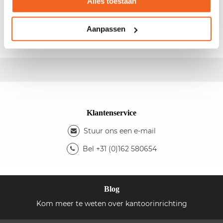
Alles toestaan
- Afm.: 120x42x198cm (bxdxh) - Kleur ombouw: zwart
- Indeling: 4 legborden - De kast is
niet
afsluitbaar
d.m.v. een sleutel
Aanpassen
Klantenservice
Stuur ons een e-mail
Bel +31 (0)162 580654
Blog
Kom meer te weten over kantoorinrichting