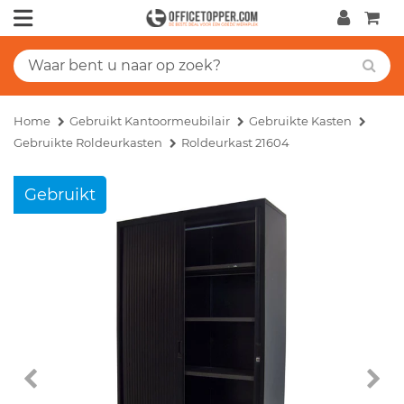
Home
Gebruikt Kantoormeubilair
Gebruikte Kasten
Gebruikte Roldeurkasten
Roldeurkast 21604
Gebruikt