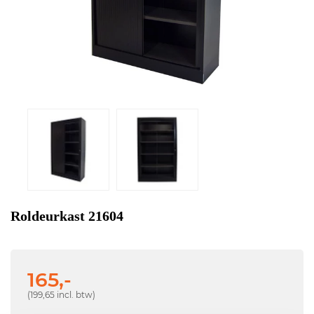
Roldeurkast 21604
165,-
(199,65 incl. btw)