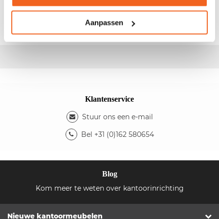
topblad: wit - Kleur ombouw: wit - Indeling: 1
legbord - De kast is afsluitbaar d.m.v. een sleutel
Aanpassen
Klantenservice
Stuur ons een e-mail
Bel +31 (0)162 580654
Blog
Kom meer te weten over kantoorinrichting
Nieuwe kantoormeubelen