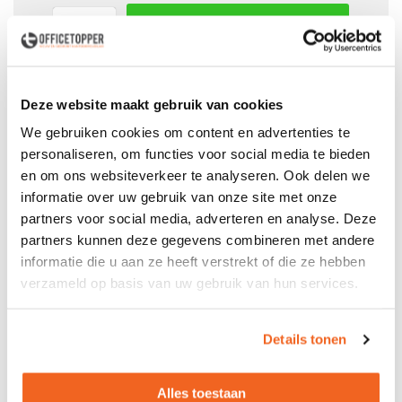
In winkelwagen
Offerte aanvraag mogelijk in winkelwagen
Deze website maakt gebruik van cookies
Niet leverbaar
We gebruiken cookies om content en advertenties te
personaliseren, om functies voor social media te bieden
en om ons websiteverkeer te analyseren. Ook delen we
Levering
in België
informatie over uw gebruik van onze site met onze
partners voor social media, adverteren en analyse. Deze
Voor zowel
Particulier
als
Zakelijk
partners kunnen deze gegevens combineren met andere
Professionele
Bezorg- en Montageservice
informatie die u aan ze heeft verstrekt of die ze hebben
verzameld op basis van uw gebruik van hun services.
Details tonen
Productspecificaties
Alles toestaan
- Roldeurkast - Afm.: 120x43x75cm (bxdxh) - Kleur