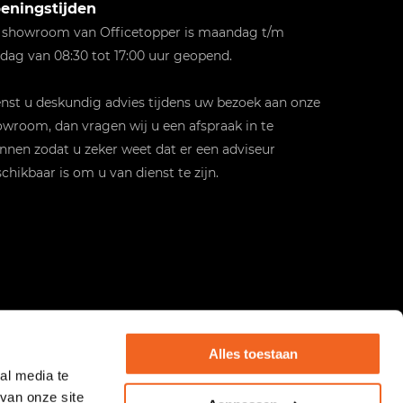
eningstijden
 showroom van Officetopper is maandag t/m
jdag van 08:30 tot 17:00 uur geopend.
st u deskundig advies tijdens uw bezoek aan onze
wroom, dan vragen wij u een afspraak in te
nnen zodat u zeker weet dat er een adviseur
chikbaar is om u van dienst te zijn.
Alles toestaan
al media te
van onze site