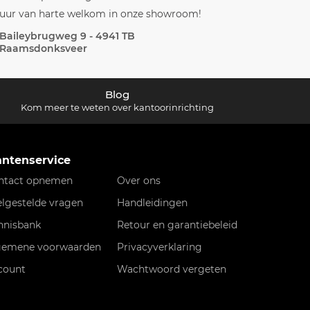
uur van harte welkom in onze showroom!
Baileybrugweg 9 - 4941 TB
Raamsdonksveer
Blog
Kom meer te weten over kantoorinrichting
antenservice
ntact opnemen
Over ons
elgestelde vragen
Handleidingen
nnisbank
Retour en garantiebeleid
gemene voorwaarden
Privacyverklaring
count
Wachtwoord vergeten