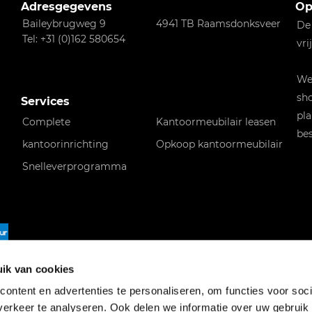
Adresgegevens
Op
Baileybrugweg 9
4941 TB Raamsdonksveer
De
Tel: +31 (0)162 580654
vri
Wen
sho
Services
pla
Complete
Kantoormeubilair leasen
bes
kantoorinrichting
Opkoop kantoormeubilair
Snelleverprogramma
f
ik van cookies
ontent en advertenties te personaliseren, om functies voor soci
erkeer te analyseren. Ook delen we informatie over uw gebruik 