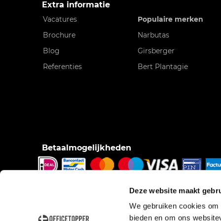
Extra informatie
Vacatures
Populaire merken
Brochure
Narbutas
Blog
Girsberger
Referenties
Bert Plantagie
Betaalmogelijkheden
iDeal, Bancontact/Mister Cash, Creditcard, Pinnen o
Deze website maakt gebru
pinnen bij bezorging, Factuur.
We gebruiken cookies om c
bieden en om ons websitev