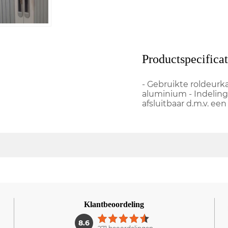
Productspecificat
- Gebruikte roldeurka
aluminium - Indeling
afsluitbaar d.m.v. een
Klantbeoordeling
1
8.6