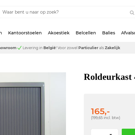
n
Kantoorstoelen
Akoestiek
Belcellen
Balies
Afval
showroom
Levering in
België
!
Voor zowel
Particulier
als
Zakelijk
Roldeurkast 
165,-
(199,65 incl. btw)