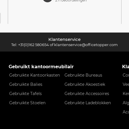
271 beoordelingen
Klantenservice
Tel:
+31(0)162 580654
of
klantenservice@officetopper.com
Gebruikt kantoormeubilair
Kl
Gebruikte Kantoorkasten
Gebruikte Bureaus
Co
Gebruikte Balies
Gebruikte Akoestiek
Ve
Gebruikte Tafels
Gebruikte Accessoires
Ke
Gebruikte Stoelen
Gebruikte Ladeblokken
Al
Ac