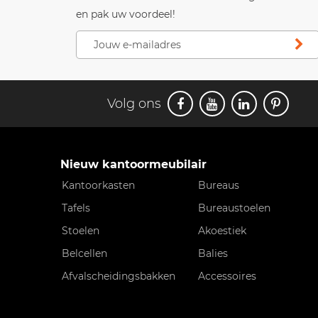
en pak uw voordeel!
Volg ons
Nieuw kantoormeubilair
Kantoorkasten
Bureaus
Tafels
Bureaustoelen
Stoelen
Akoestiek
Belcellen
Balies
Afvalscheidingsbakken
Accessoires