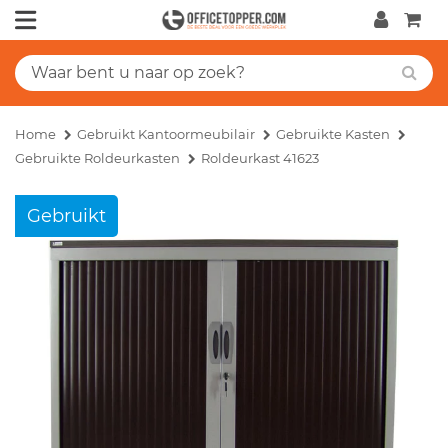
Home
Gebruikt Kantoormeubilair
Gebruikte Kasten
Gebruikte Roldeurkasten
Roldeurkast 41623
Gebruikt