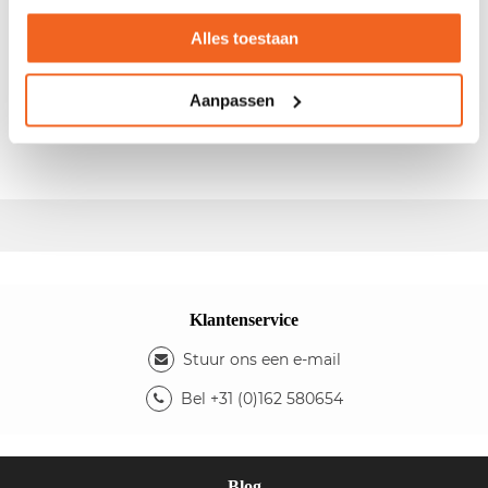
eiken topblad
Alles toestaan
- Afm.: 120x45x108cm (bxdxh) - Kleur topblad:
antraciet eiken - Kleur ombouw: aluminium - Kleur
Aanpassen
roldeuren: wengé - Indeling: 2 legborden - De kast is
afsluitbaar d.m.v. een sleutel
Klantenservice
Stuur ons een e-mail
Bel +31 (0)162 580654
Blog