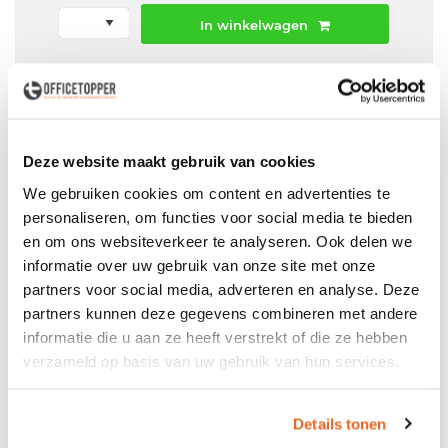
In winkelwagen
Offerte aanvraag mogelijk in winkelwagen
Niet leverbaar
Deze website maakt gebruik van cookies
We gebruiken cookies om content en advertenties te
personaliseren, om functies voor social media te bieden
Levering
in België
en om ons websiteverkeer te analyseren. Ook delen we
Voor zowel
Particulier
als
Zakelijk
informatie over uw gebruik van onze site met onze
partners voor social media, adverteren en analyse. Deze
Professionele
Bezorg- en Montageservice
partners kunnen deze gegevens combineren met andere
informatie die u aan ze heeft verstrekt of die ze hebben
verzameld op basis van uw gebruik van hun services.
Productspecificaties
Details tonen
Gebruikte roldeurkast met wengé roldeuren en antraciet