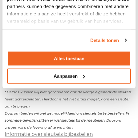
partners kunnen deze gegevens combineren met andere
Productspecificaties
informatie die u aan ze heeft verstrekt of die ze hebben
verzameld op basis van uw gebruik van hun services.
Gebruikte Roldeurkast
- Metalen ombouw - Kunststof roldeur - Indeling: 4
Details tonen
legborden - De kast wordt zonder sleutel(s)
geleverd
*
Kleuren
Alles toestaan
- Kleur ombouw: aluminium - Kleur roldeur:
aluminium
Afmetingen
Aanpassen
- Breedte: 120 cm - Diepte: 43 cm - Hoogte: 200cm
Rechter zijpaneel van de kast is licht verbogen
* Helaas kunnen wij niet garanderen dat de vorige eigenaar de sleutels
heeft achtergelaten. Hierdoor is het niet altijd mogelijk om een sleutel
aan te bieden.
Daarom bieden wij wel de mogelijkheid om sleutels bij te bestellen.
In
sommige gevallen zitten er wel sleutels bij de meubelen
. Daarom
vragen wij u de levering af te wachten.
Informatie over sleutels bijbestellen