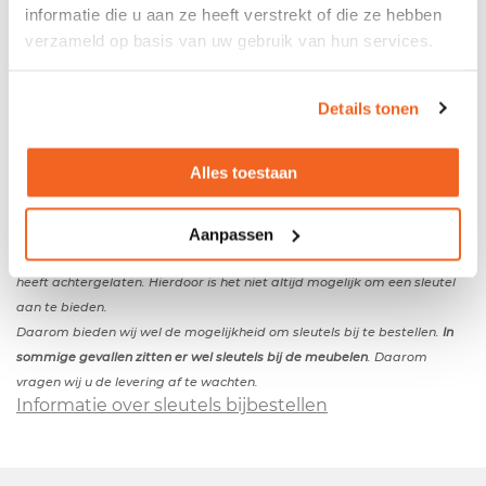
informatie die u aan ze heeft verstrekt of die ze hebben
verzameld op basis van uw gebruik van hun services.
Gebruikte roldeurkast
- Fabrikant:
Emmein
- Metalen ombouw - 4
Details tonen
legborden - De kast wordt zonder sleutel(s)
geleverd
*
Kleuren
Alles toestaan
- Kleur ombouw: zwart - Kleur roldeur: grijs
Afmetingen
- Breedte: 120 cm - Diepte: 45 cm - Hoogte: 195 cm
Aanpassen
* Helaas kunnen wij niet garanderen dat de vorige eigenaar de sleutels
heeft achtergelaten. Hierdoor is het niet altijd mogelijk om een sleutel
aan te bieden.
Daarom bieden wij wel de mogelijkheid om sleutels bij te bestellen.
In
sommige gevallen zitten er wel sleutels bij de meubelen
. Daarom
vragen wij u de levering af te wachten.
Informatie over sleutels bijbestellen