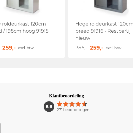
 roldeurkast 120cm
Hoge roldeurkast 120c
d / 198cm hoog 91915
breed 91916 - Restpartij
nieuw
259,-
259,-
395,-
excl. btw
excl. btw
Klantbeoordeling
1
8.6
271 beoordelingen