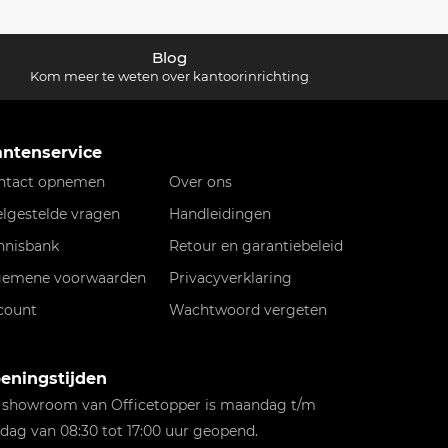
Blog
Kom meer te weten over kantoorinrichting
antenservice
ntact opnemen
Over ons
elgestelde vragen
Handleidingen
nnisbank
Retour en garantiebeleid
gemene voorwaarden
Privacyverklaring
count
Wachtwoord vergeten
eningstijden
 showroom van Officetopper is maandag t/m
jdag van 08:30 tot 17:00 uur geopend.