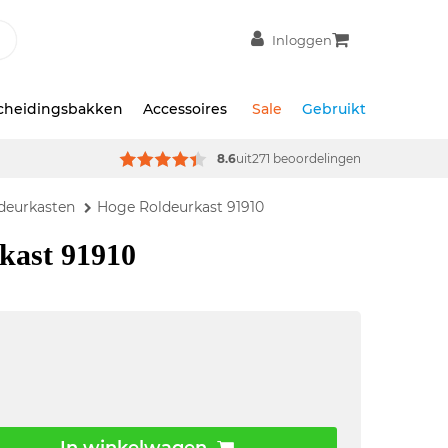
Inloggen
scheidingsbakken
Accessoires
Sale
Gebruikt
8.6
uit
271 beoordelingen
deurkasten
Hoge Roldeurkast 91910
kast 91910