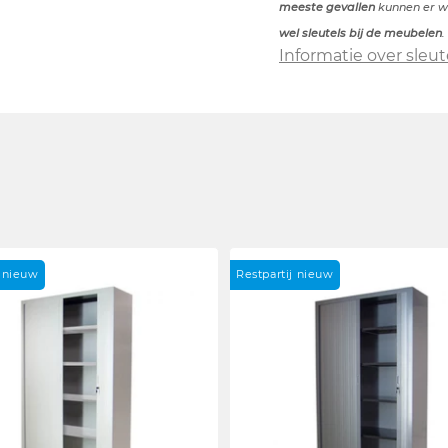
meeste gevallen
kunnen er we
wel sleutels bij de meubelen
.
Informatie over sleut
j nieuw
Restpartij nieuw