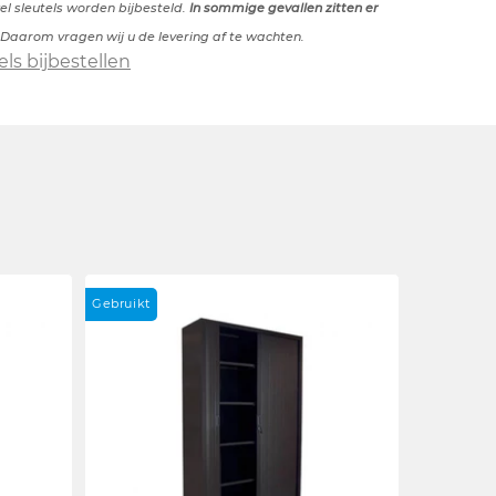
l sleutels worden bijbesteld.
In sommige gevallen zitten er
 Daarom vragen wij u de levering af te wachten.
els bijbestellen
Gebruikt