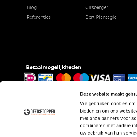
Blog
Girsberger
Referenties
Bert Plantagie
Betaalmogelijkheden
iDeal, Bancontact/Mister Cash, Creditcard, Pinnen o
Deze website maakt gebru
pinnen bij bezorging, Factuur.
We gebruiken cookies om c
bieden en om ons websitev
met onze partners voor so
combineren met andere inf
uw gebruik van hun servic