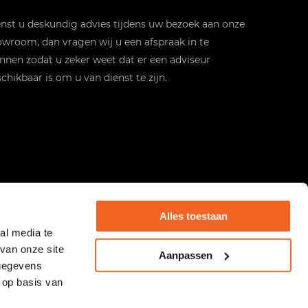
st u deskundig advies tijdens uw bezoek aan onze
wroom, dan vragen wij u een afspraak in te
nnen zodat u zeker weet dat er een adviseur
chikbaar is om u van dienst te zijn.
Alles toestaan
al media te
van onze site
Aanpassen
 gegevens
 op basis van