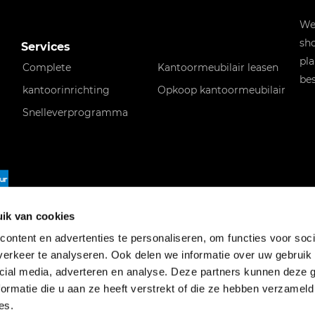
Wen
sho
Services
pla
Complete
Kantoormeubilair leasen
bes
kantoorinrichting
Opkoop kantoormeubilair
Snelleverprogramma
f
ik van cookies
ontent en advertenties te personaliseren, om functies voor soci
erkeer te analyseren. Ook delen we informatie over uw gebruik 
cial media, adverteren en analyse. Deze partners kunnen deze
ormatie die u aan ze heeft verstrekt of die ze hebben verzameld
es.