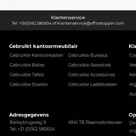
Klantenservice
Tel:
+31(0)162 580654
of
klantenservice@officetopper.com
Gebruikt kantoormeubilair
Kl
Gebruikte Kantoorkasten
Gebruikte Bureaus
Co
Gebruikte Balies
Gebruikte Akoestiek
Ve
Gebruikte Tafels
Gebruikte Accessoires
Ke
Gebruikte Stoelen
Gebruikte Ladeblokken
Al
Ac
Adresgegevens
Op
Baileybrugweg 9
4941 TB Raamsdonksveer
De
Tel: +31 (0)162 580654
vri