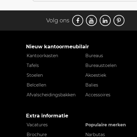
Volg ons
Nieuw kantoormeubilair
Kantoorkasten
Bureaus
Tafels
Bureaustoelen
Stoelen
Akoestiek
Belcellen
Balies
Afvalscheidingsbakken
Accessoires
Extra informatie
Vacatures
Populaire merken
Brochure
Narbutas