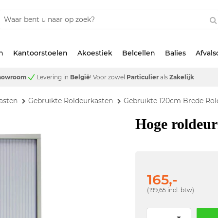
n
Kantoorstoelen
Akoestiek
Belcellen
Balies
Afval
showroom
Levering in
België
!
Voor zowel
Particulier
als
Zakelijk
asten
Gebruikte Roldeurkasten
Gebruikte 120cm Brede Rol
Hoge roldeur
165,-
(199,65 incl. btw)