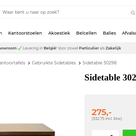
n
Kantoorstoelen
Akoestiek
Belcellen
Balies
Afval
showroom
Levering in
België
!
Voor zowel
Particulier
als
Zakelijk
antoortafels
Gebruikte Sidetables
Sidetable 30298
Sidetable 30
275,-
(332,75 incl. btw)