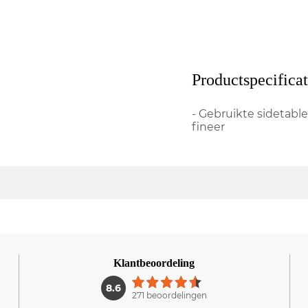
Productspecificat
- Gebruikte sidetable
fineer
Klantbeoordeling
1
8.6
271 beoordelingen