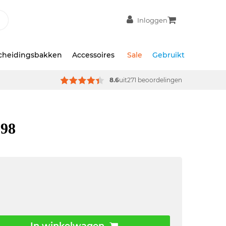
Inloggen
scheidingsbakken
Accessoires
Sale
Gebruikt
8.6
uit
271 beoordelingen
298