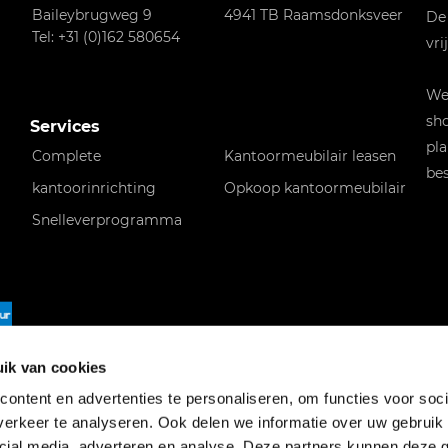
Baileybrugweg 9
4941 TB Raamsdonksveer
De
Tel: +31 (0)162 580654
vri
Wen
sho
Services
pla
Complete
Kantoormeubilair leasen
bes
kantoorinrichting
Opkoop kantoormeubilair
Snelleverprogramma
f
ik van cookies
ontent en advertenties te personaliseren, om functies voor soci
erkeer te analyseren. Ook delen we informatie over uw gebruik 
cial media, adverteren en analyse. Deze partners kunnen deze