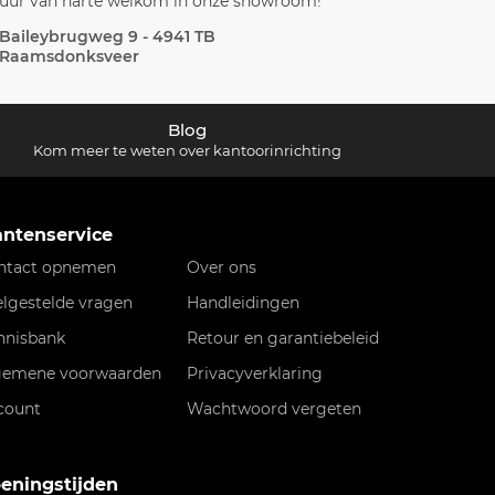
uur van harte welkom in onze showroom!
Baileybrugweg 9 - 4941 TB
Raamsdonksveer
Blog
Kom meer te weten over kantoorinrichting
antenservice
ntact opnemen
Over ons
elgestelde vragen
Handleidingen
nnisbank
Retour en garantiebeleid
gemene voorwaarden
Privacyverklaring
count
Wachtwoord vergeten
eningstijden