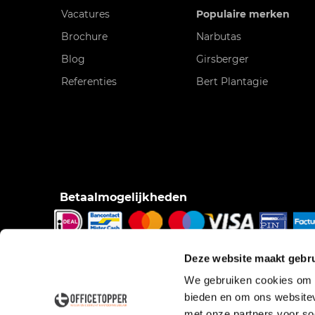
Vacatures
Populaire merken
Brochure
Narbutas
Blog
Girsberger
Referenties
Bert Plantagie
Betaalmogelijkheden
iDeal, Bancontact/Mister Cash, Creditcard, Pinnen o
Deze website maakt gebru
pinnen bij bezorging, Factuur.
We gebruiken cookies om c
bieden en om ons websitev
met onze partners voor so