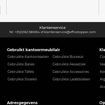
Klantenservice
Tel:
+31(0)162 580654
of
klantenservice@officetopper.com
Gebruikt kantoormeubilair
Kl
Gebruikte Kantoorkasten
Gebruikte Bureaus
Co
Gebruikte Balies
Gebruikte Akoestiek
Ve
Gebruikte Tafels
Gebruikte Accessoires
Ke
Gebruikte Stoelen
Gebruikte Ladeblokken
Al
Ac
Adresgegevens
Op