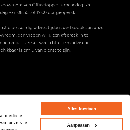
 showroom van Officetopper is maandag t/m
jdag van 08:30 tot 17:00 uur geopend.
st u deskundig advies tijdens uw bezoek aan onze
wroom, dan vragen wij u een afspraak in te
nnen zodat u zeker weet dat er een adviseur
chikbaar is om u van dienst te zijn.
Alles toestaan
al media te
van onze site
Aanpassen
 gegevens