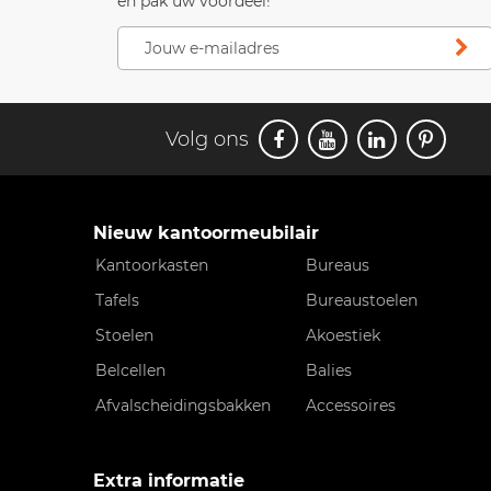
en pak uw voordeel!
Volg ons
Nieuw kantoormeubilair
Kantoorkasten
Bureaus
Tafels
Bureaustoelen
Stoelen
Akoestiek
Belcellen
Balies
Afvalscheidingsbakken
Accessoires
Extra informatie