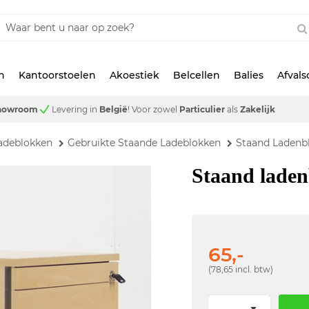
n
Kantoorstoelen
Akoestiek
Belcellen
Balies
Afval
showroom
Levering in
België
!
Voor zowel
Particulier
als
Zakelijk
adeblokken
Gebruikte Staande Ladeblokken
Staand Ladenbl
Staand laden
65,-
(78,65 incl. btw)