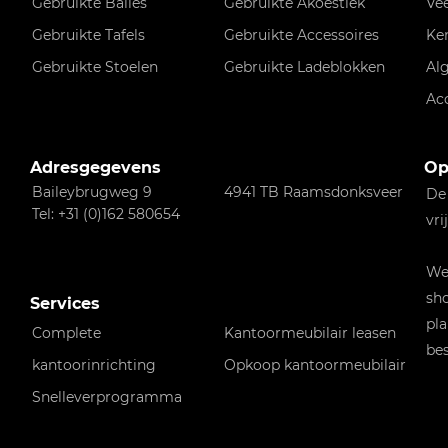
Gebruikte Balies
Gebruikte Akoestiek
Ve
Gebruikte Tafels
Gebruikte Accessoires
Ke
Gebruikte Stoelen
Gebruikte Ladeblokken
Al
Ac
Adresgegevens
Op
Baileybrugweg 9
4941 TB Raamsdonksveer
De
Tel: +31 (0)162 580654
vri
Wen
sho
Services
pla
Complete
Kantoormeubilair leasen
bes
kantoorinrichting
Opkoop kantoormeubilair
Snelleverprogramma