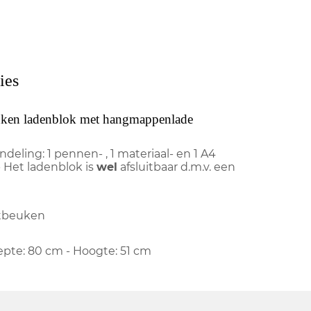
ies
uken ladenblok met hangmappenlade
eling: 1 pennen- , 1 materiaal- en 1 A4
Het ladenblok is
wel
afsluitbaar d.m.v. een
htbeuken
iepte: 80 cm - Hoogte: 51 cm