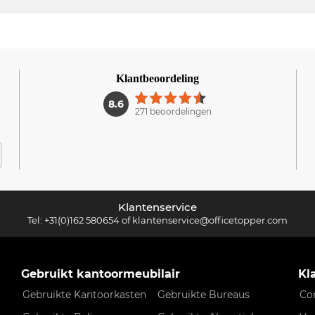
Klantbeoordeling
1
8.6
271 beoordelingen
Klantenservice
Tel:
+31(0)162 580654
of
klantenservice@officetopper.com
Gebruikt kantoormeubilair
Kl
Gebruikte Kantoorkasten
Gebruikte Bureaus
Co