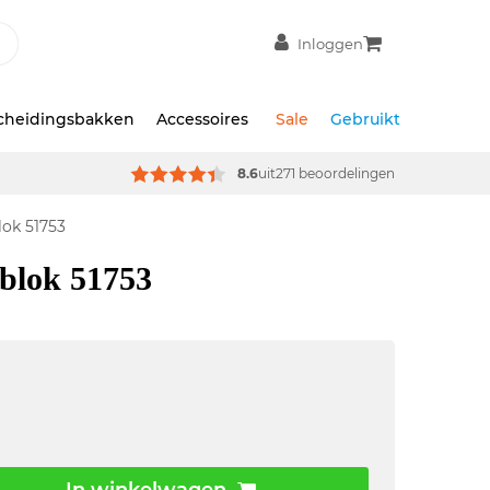
Inloggen
scheidingsbakken
Accessoires
Sale
Gebruikt
8.6
uit
271 beoordelingen
ok 51753
blok 51753