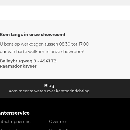
Kom langs in onze showroom!
U bent op werkdagen tussen 08:30 tot 17:00
uur van harte welkom in onze showroom!
Baileybrugweg 9 - 4941 TB
Raamsdonksveer
Blog
Kom meer te weten over kantoorinrichting
antenservice
ntact opnemen
Over ons