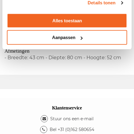
Details tonen
Gebruikt staand ladenblok
- Houten ombouw - Indeling: 1 pennenlade, 1
Alles toestaan
materiaallade en 1 hangmappenlade - Het
ladenblok is afsluitbaar d.m.v. een sleutel
Aanpassen
Kleuren
- Kleur ombouw: beuken
Afmetingen
- Breedte: 43 cm - Diepte: 80 cm - Hoogte: 52 cm
Klantenservice
Stuur ons een e-mail
Bel +31 (0)162 580654